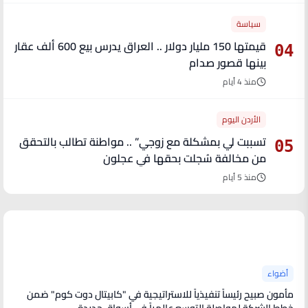
سياسة
قيمتها 150 مليار دولار .. العراق يدرس بيع 600 ألف عقار
04
بينها قصور صدام
منذ 4 أيام
الأردن اليوم
تسببت لي بمشكلة مع زوجي” .. مواطنة تطالب بالتحقق
05
من مخالفة سُجلت بحقها في عجلون
منذ 5 أيام
آخر الأخبار
أضواء
مأمون صبيح رئيساً تنفيذياً للاستراتيجية في "كابيتال دوت كوم" ضمن
خطط الشركة لمواصلة التوسع عالمياً في أسواق جديدة