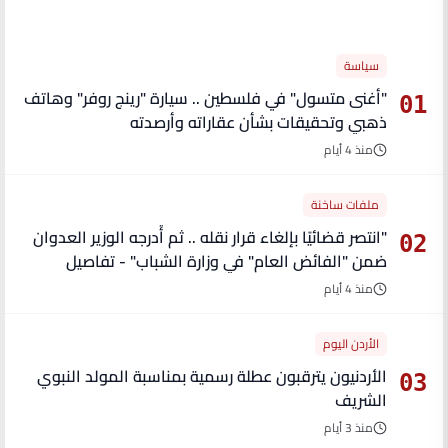
الأكثر قراءة
سياسة
"أغنى متسول" في فلسطين .. سيارة "رينج روفر" وهاتف
01
ذهبي وتحقيقات بشأن عقاراته وأرصدته
منذ 4 أيام
ملفات ساخنة
"انتصر قضائيًا بإلغاء قرار نقله .. ثم أُدرجه الوزير العدوان
02
ضمن "الفائض العام" في وزارة الشباب" - تفاصيل
منذ 4 أيام
الأردن اليوم
الأردنيون يترقبون عطلة رسمية بمناسبة المولد النبوي
03
الشريف
منذ 3 أيام