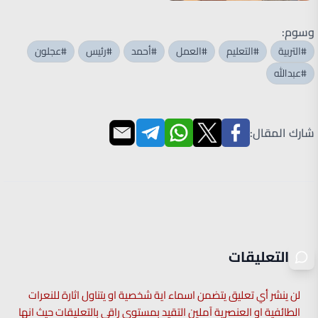
وسوم:
#التربية
#التعليم
#العمل
#أحمد
#رئيس
#عجلون
#عبدالله
شارك المقال:
التعليقات
لن ينشر أي تعليق يتضمن اسماء اية شخصية او يتناول اثارة للنعرات
الطائفية او العنصرية آملين التقيد بمستوى راقي بالتعليقات حيث انها