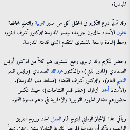
المبادرة.
وقد تسلّم درع التكريم في الحفل كل من مدير
التربية
والتعليم لمحافظة
عجلون
الأستاذ خلدون جويعد، ومدير المدرسة الدكتور أشرف الغزو،
وسط إشادة واسعة بالمستوى المتقدم الذي قدمته المدرسة.
وحضر التكريم وفد تربوي رفيع المستوى ضم كلاً من الدكتور أويس
الصمادي (المدير الفني)، والدكتور
عبدالله
الصمادي (رئيس قسم
التعليم
العام)، والدكتور أشرف القضاة (مساعد مدير المدرسة)،
والأستاذ
أحمد
الزغول (عضو قسم النشاطات)، حيث عكس
حضورهم تضافر الجهود التربوية والإدارية في دعم مسيرة التميز.
ويأتي هذا الإنجاز الوطني ليتوج ثمار
العمل
الجاد وروح الفريق
الواحد، ويؤكد أن مدرسة المرجم الثانوية الشاملة للبنين رسخت نهجاً