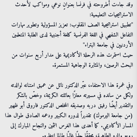
وقد جاءت أطروحته في فرنسا بعنوانٍ نوعي ومواكب لأحدث
الاستراتيجيات التعليمية:
"تطبيق استراتيجية الصف المقلوب: تعزيز المسؤولية وتطوير مهارات
التفاعل الشفهي في اللغة الفرنسية كلغة أجنبية لدى الطلبة المتعلمين
الأردنيين في جامعة البتراء"
حيث استمرت هذه الرحلة الأكاديمية على مدار أربع سنوات من
البحث الرصين، والمثابرة الوجاهية المستمرة.
وفي غمرة هذا الاحتفاء، عبّر الدكتور نائل عن عميق امتنانه لوالدته
ولكل من سانده في مسيرته معتزًا بعائلته الكريمة، وخصّ بالشكر
والتقدير أيضًا رفيق دربه وصديقه المخلص الدكتور فاروق أبو ظهير
(من جامعة اليرموك) تقديراً لدوره الكبير ودعمه الصادق طوال هذا
المسار الأكاديمي. كما أهدى هذا الغرس الثمين والنجاح المبارك إلى
روح والده الطاهرة، محققًا حلمًا غاليًا طالما انتظره.