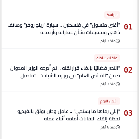
سياسة
"أغنى متسول" في فلسطين .. سيارة "رينج روفر" وهاتف
01
ذهبي وتحقيقات بشأن عقاراته وأرصدته
منذ 3 أيام
ملفات ساخنة
"انتصر قضائيًا بإلغاء قرار نقله .. ثم أُدرجه الوزير العدوان
02
ضمن "الفائض العام" في وزارة الشباب" - تفاصيل
منذ 3 أيام
الأردن اليوم
"إللي رماها ما بستحي" .. عامل وطن يوثّق بالفيديو
03
لحظة إلقاء النفايات أمامه أثناء عمله
منذ 6 أيام