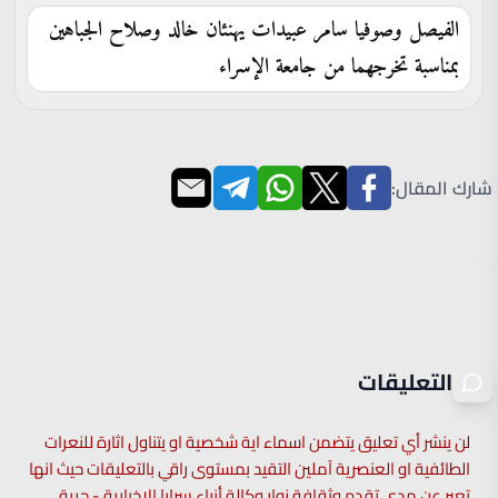
الفيصل وصوفيا سامر عبيدات يهنئان خالد وصلاح الجباهين
بمناسبة تخرجهما من جامعة الإسراء
شارك المقال:
التعليقات
لن ينشر أي تعليق يتضمن اسماء اية شخصية او يتناول اثارة للنعرات
الطائفية او العنصرية آملين التقيد بمستوى راقي بالتعليقات حيث انها
تعبر عن مدى تقدم وثقافة زوار وكالة أنباء سرايا الإخبارية - حرية