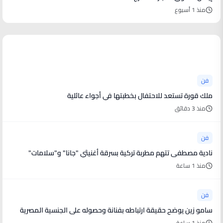
منذ 1 أسبوع
أخبار فنية
فن
ملك قورة تستعد للاحتفال بخطبتها في أجواء عائلية
منذ 3 دقائق
فن
نادية مصطفى تتهم مطربة تركية بسرقة أغنيتَي "جانا" و"سلامات"
منذ 1 ساعة
فن
سامو زين يوضح حقيقة ارتباطه بفنانة وحصوله على الجنسية المصرية
منذ 1 ساعة