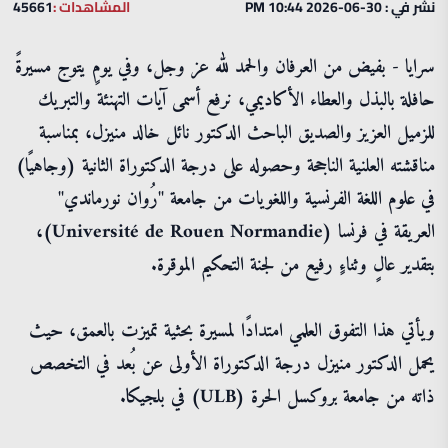
نشر في : 30-06-2026 10:44 PM
المشاهدات :
45661
سرايا - بفيض من العرفان والحمد لله عز وجل، وفي يومٍ يتوج مسيرةً
حافلة بالبذل والعطاء الأكاديمي، نرفع أسمى آيات التهنئة والتبريك
للزميل العزيز والصديق الباحث الدكتور نائل خالد منيزل، بمناسبة
مناقشته العلنية الناجحة وحصوله على درجة الدكتوراة الثانية (وجاهيًا)
في علوم اللغة الفرنسية واللغويات من جامعة "رُوان نورماندي"
العريقة في فرنسا (Université de Rouen Normandie)،
بتقدير عالٍ وثناءٍ رفيع من لجنة التحكيم الموقرة.
ويأتي هذا التفوق العلمي امتدادًا لمسيرة بحثية تميزت بالعمق، حيث
يحمل الدكتور منيزل درجة الدكتوراة الأولى عن بُعد في التخصص
ذاته من جامعة بروكسل الحرة (ULB) في بلجيكا.