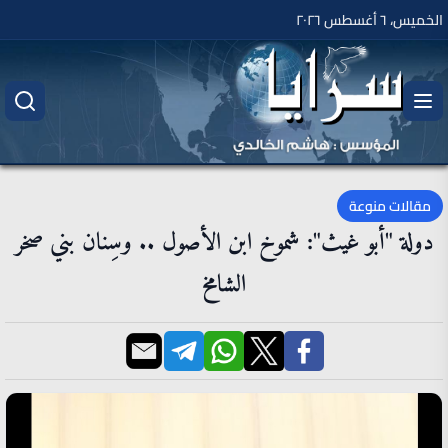
الخميس، ٦ أغسطس ٢٠٢٦
مقالات منوعة
دولة "أبو غيث": شموخ ابن الأصول .. وسِنان بني صخر
الشامخ