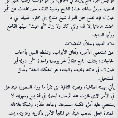
هو ليس مجرد اسمٍ يتردد في المحافل، بل هو مؤسسة وطنية تمشي على
قدمين، ورمزٌ صاغته عباءة الشيخ وطيبة القائد. حين نتحدث عن "أبو
غيث"، فإننا نفتح سجل العز لـ شيخ مشايخ بني صخر، القبيلة التي ما
انحنت هاماتها إلا لله، والتي كان ولا يزال "أبو غيث" سيفها القاطع
ورأيها السديد.
ملاذ القبيلة وحلاّل المعضلات
حين تستعصي الأمور، وتُغلق الأبواب، وتنقطع السبل بأصحاب
الحاجات، يلتفت الجميع تلقائيًا نحو بوصلة واحدة: "أين دولة أبو
غيث؟". في عائلته ومحيطه وقبيلته، هو "مفكك العقد" ومُذلل
المستحيل.
يأتي بهيبته الطاغية، ونظرته الثاقبة التي تقرأ ما وراء السطور، فيتدخل
في الأمر الذي عجزت عنه الرجال، ليحيله في قمة يسرٍ وسهولة. لا
يستعصي عليه أمرٌ؛ فكلمته مسموعة، وجاهه مقدّر، وشبكة علاقاته
الممتدة تجعل الصعب هينًا. هو الملجأ الآمن لأقاربه وعزوته، يسند