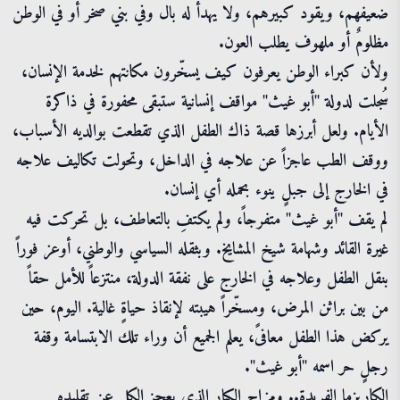
ضعيفهم، ويقود كبيرهم، ولا يهدأ له بال وفي بني صخر أو في الوطن
مظلومٌ أو ملهوف يطلب العون.
ولأن كبراء الوطن يعرفون كيف يسخّرون مكانتهم لخدمة الإنسان،
سُجلت لدولة "أبو غيث" مواقف إنسانية ستبقى محفورة في ذاكرة
الأيام. ولعل أبرزها قصة ذاك الطفل الذي تقطعت بوالديه الأسباب،
ووقف الطب عاجزاً عن علاجه في الداخل، وتحولت تكاليف علاجه
في الخارج إلى جبلٍ ينوء بحمله أي إنسان.
لم يقف "أبو غيث" متفرجاً، ولم يكتفِ بالتعاطف، بل تحركت فيه
غيرة القائد وشهامة شيخ المشايخ. وبثقله السياسي والوطني، أوعز فوراً
بنقل الطفل وعلاجه في الخارج على نفقة الدولة، منتزعاً للأمل حقاً
من بين براثن المرض، ومسخّراً هيبته لإنقاذ حياةٍ غالية. اليوم، حين
يركض هذا الطفل معافىً، يعلم الجميع أن وراء تلك الابتسامة وقفة
رجلٍ حر اسمه "أبو غيث".
الكاريزما الفريدة.. ومزاح الكبار الذي يعجز الكل عن تقليده