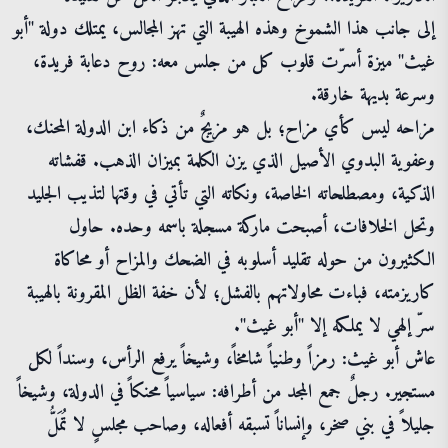
إلى جانب هذا الشموخ وهذه الهيبة التي تهز المجالس، يمتلك دولة "أبو
غيث" ميزة أسرّت قلوب كل من جلس معه: روح دعابة فريدة،
وسرعة بديهة خارقة.
مزاحه ليس كأي مزاح؛ بل هو مزيجٌ من ذكاء ابن الدولة المحنك،
وعفوية البدوي الأصيل الذي يزن الكلمة بميزان الذهب. قفشاته
الذكية، ومصطلحاته الخاصة، ونكاته التي تأتي في وقتها لتذيب الجليد
وتحل الخلافات، أصبحت ماركة مسجلة باسمه وحده. حاول
الكثيرون من حوله تقليد أسلوبه في الضحك والمزاح أو محاكاة
كاريزمته، فباءت محاولاتهم بالفشل؛ لأن خفة الظل المقرونة بالهيبة
سرّ إلهي لا يملكه إلا "أبو غيث".
عاش أبو غيث: رمزاً وطنياً شامخاً، وشيخاً يرفع الرأس، وسنداً لكل
مستجير. رجلٌ جمع المجد من أطرافه: سياسياً محنكاً في الدولة، وشيخاً
جليلاً في بني صخر، وإنساناً تسبقه أفعاله، وصاحب مجلسٍ لا تُمَلُّ