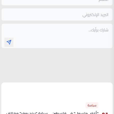
الأكثر قراءة
سياسة
"أغنى متسول" في فلسطين .. سيارة "رينج روفر" وهاتف