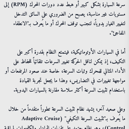
سرعة السيارة بشكل كبير أو هبط عدد دورات المحرك (RPM) إلى
مستويات غير مناسبة، يصبح من الضروري على السائق التدخل
لتغيير الغيار يدوياً، لتجنب توقف المحرك أو ما يُعرف بـ"الانطفاء
المفاجئ".
أما في السيارات الأوتوماتيكية، فيتمتع النظام بقدرة أكبر على
التكيف، إذ يمكن لناقل الحركة تغيير السرعات تلقائياً للحفاظ على
الأداء المثالي للمحرك وثبات السرعة، خاصة عند صعود المرتفعات أو
مواجهة تغييرات في التضاريس، وهذا ما يجعل تجربة القيادة
باستخدام تثبيت السرعة أكثر سلاسة مقارنة بالسيارات اليدوية.
وعلى صعيد آخر، يشهد نظام تثبيت السرعة تطوراً متقدماً من خلال
ما يُعرف بـ"تثبيت السرعة التكيفي" (Adaptive Cruise
Control)، وهو نظام يعتمد على تقنيات الرادار والكاميرات لمراقبة