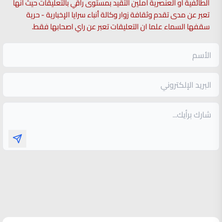
الطائفية او العنصرية آملين التقيد بمستوى راقي بالتعليقات حيث انها
تعبر عن مدى تقدم وثقافة زوار وكالة أنباء سرايا الإخبارية - حرية
سقفها السماء علما ان التعليقات تعبر عن راي اصحابها فقط.