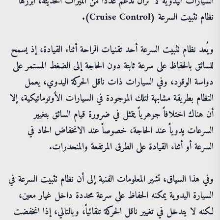
السيارات اليدوية لا تزال تدعم عدداً من الميزات الحديثة، أبرزها
نظام تثبيت السرعة (Cruise Control).
ويُعد نظام تثبيت السرعة أحد تقنيات الراحة أثناء القيادة، إذ يسمح
للسائق بالحفاظ على سرعة ثابتة دون الحاجة إلى الضغط المستمر على
دواسة الوقود، وفي السيارات ذات ناقل الحركة اليدوي، يعمل
النظام بطريقة مشابهة لتلك الموجودة في السيارات الأوتوماتيكية، إلا
أن هناك اختلافاً جوهرياً يتمثل في ضرورة قيام السائق بتغيير
السرعات يدوياً عند الحاجة، خصوصاً عند الانخفاض الحاد في
السرعة أو أثناء القيادة على الطرق المرتفعة والمنحدرات.
وفي هذا السياق، تشير المعلومات الفنية إلى أن نظام تثبيت السرعة في
السيارة اليدوية يمكنه الحفاظ على سرعة محددة داخل غيار معين،
لكنه لا يتدخل في تغيير ناقل الحركة تلقائياً، وبالتالي، إذا انخفضت