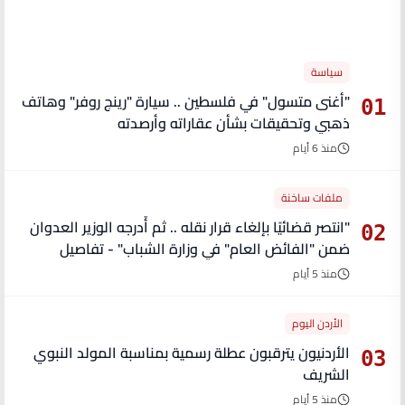
الأكثر قراءة
سياسة
"أغنى متسول" في فلسطين .. سيارة "رينج روفر" وهاتف
01
ذهبي وتحقيقات بشأن عقاراته وأرصدته
منذ 6 أيام
ملفات ساخنة
"انتصر قضائيًا بإلغاء قرار نقله .. ثم أُدرجه الوزير العدوان
02
ضمن "الفائض العام" في وزارة الشباب" - تفاصيل
منذ 5 أيام
الأردن اليوم
الأردنيون يترقبون عطلة رسمية بمناسبة المولد النبوي
03
الشريف
منذ 5 أيام