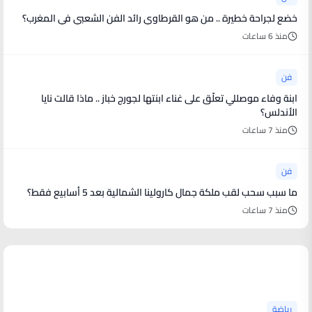
خضع لجراحة خطيرة .. من هو القرطاوي رائد الفن الشعبي في المغرب؟
منذ 6 ساعات
فن
ابنة وفاء موصللي تعلّق على غناء ابنتها لجورج خباز .. ماذا قالت نايا
الأندلس؟
منذ 7 ساعات
فن
ما سبب سحب لقب ملكة جمال كارولينا الشمالية بعد 5 أسابيع فقط؟
منذ 7 ساعات
أخبار رياضية
رياضة