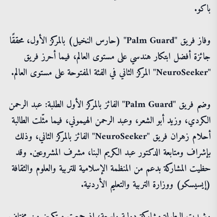
باكو.
وفاز فريق "Palm Guard" (حارس النخيل) بالمركز الأول، محققًا
جائزة أفضل ابتكار هندسي على مستوى العالم، فيما أحرز فريق
"NeuroSeeker" المركز الثاني في الفئة المفتوحة على مستوى العالم.
وضم فريق "Palm Guard" الفائز بالمركز الأول الطلبة: عبد الرحمن
الكردي، وزيد أبو الشعر، وعبد الرحمن الهيموني، فيما مثّلت الطالبة
أحلام زهران فريق "NeuroSeeker" الفائز بالمركز الثاني، وذلك
بإشراف ومتابعة الدكتور عبد الكريم البنا، مشرف المشروعين. وقد
حظيت المشاركة بدعم من المنظمة الإسلامية للتربية والعلوم والثقافة
(إيسيسكو) ووزارة التربية والتعليم الأردنية.
وشهدت البطولة مشاركة دولية واسعة، إذ جمعت مبتكرين من مختلف