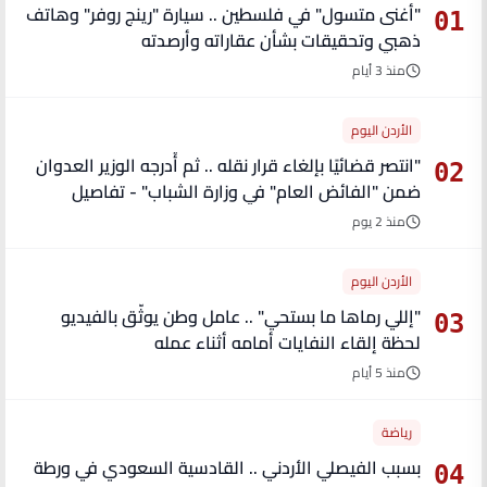
"أغنى متسول" في فلسطين .. سيارة "رينج روفر" وهاتف
01
ذهبي وتحقيقات بشأن عقاراته وأرصدته
منذ 3 أيام
الأردن اليوم
"انتصر قضائيًا بإلغاء قرار نقله .. ثم أُدرجه الوزير العدوان
02
ضمن "الفائض العام" في وزارة الشباب" - تفاصيل
منذ 2 يوم
الأردن اليوم
"إللي رماها ما بستحي" .. عامل وطن يوثّق بالفيديو
03
لحظة إلقاء النفايات أمامه أثناء عمله
منذ 5 أيام
رياضة
بسبب الفيصلي الأردني .. القادسية السعودي في ورطة
04