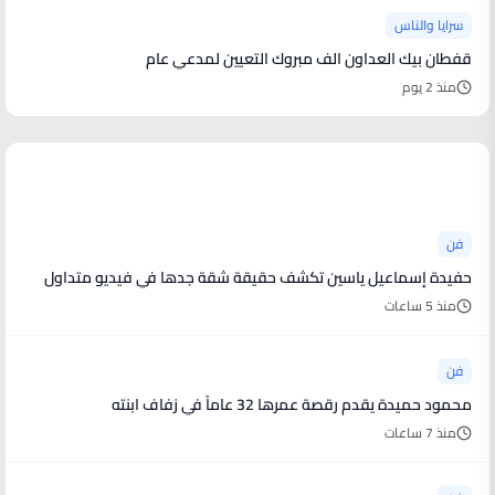
سرايا والناس
قفطان بيك العداون الف مبروك التعيين لمدعي عام
منذ 2 يوم
أخبار فنية
فن
حفيدة إسماعيل ياسين تكشف حقيقة شقة جدها في فيديو متداول
منذ 5 ساعات
فن
محمود حميدة يقدم رقصة عمرها 32 عاماً في زفاف ابنته
منذ 7 ساعات