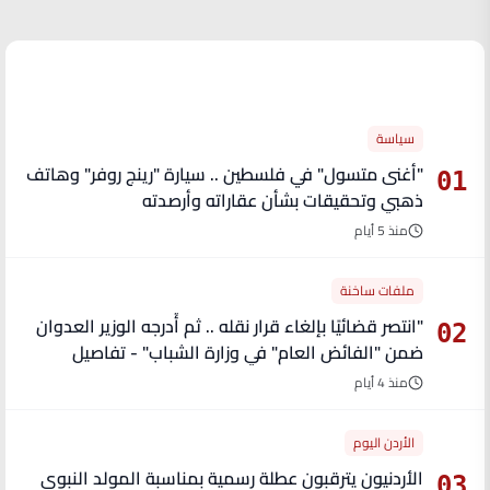
الأكثر قراءة
سياسة
"أغنى متسول" في فلسطين .. سيارة "رينج روفر" وهاتف
01
ذهبي وتحقيقات بشأن عقاراته وأرصدته
منذ 5 أيام
ملفات ساخنة
"انتصر قضائيًا بإلغاء قرار نقله .. ثم أُدرجه الوزير العدوان
02
ضمن "الفائض العام" في وزارة الشباب" - تفاصيل
منذ 4 أيام
الأردن اليوم
الأردنيون يترقبون عطلة رسمية بمناسبة المولد النبوي
03