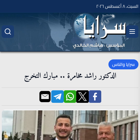
السبت، ٨ أغسطس ٢٠٢٦
سرايا والناس
الدكتور راشد مخامرة .. مبارك التخرج