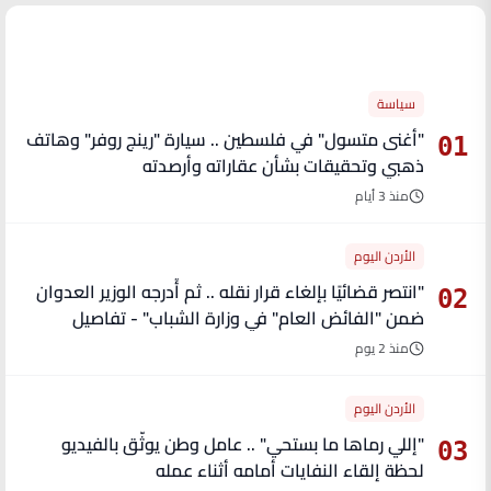
الأكثر قراءة
سياسة
"أغنى متسول" في فلسطين .. سيارة "رينج روفر" وهاتف
01
ذهبي وتحقيقات بشأن عقاراته وأرصدته
منذ 3 أيام
الأردن اليوم
"انتصر قضائيًا بإلغاء قرار نقله .. ثم أُدرجه الوزير العدوان
02
ضمن "الفائض العام" في وزارة الشباب" - تفاصيل
منذ 2 يوم
الأردن اليوم
"إللي رماها ما بستحي" .. عامل وطن يوثّق بالفيديو
03
لحظة إلقاء النفايات أمامه أثناء عمله