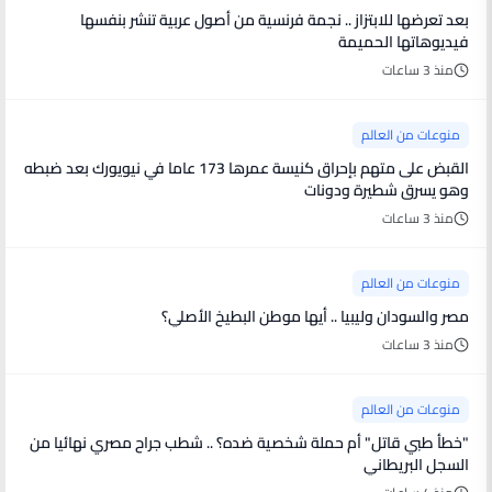
بعد تعرضها للابتزاز .. نجمة فرنسية من أصول عربية تنشر بنفسها
فيديوهاتها الحميمة
منذ 3 ساعات
منوعات من العالم
القبض على متهم بإحراق كنيسة عمرها 173 عاما في نيويورك بعد ضبطه
وهو يسرق شطيرة ودونات
منذ 3 ساعات
منوعات من العالم
مصر والسودان وليبيا .. أيها موطن البطيخ الأصلي؟
منذ 3 ساعات
منوعات من العالم
"خطأ طبي قاتل" أم حملة شخصية ضده؟ .. شطب جراح مصري نهائيا من
السجل البريطاني