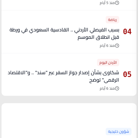
منذ 5 أيام
رياضة
بسبب الفيصلي الأردني .. القادسية السعودي في ورطة
04
قبل انطلاق الموسم
منذ 6 أيام
الأردن اليوم
شكاوى بشأن إصدار جواز السفر عبر "سند" .. و"الاقتصاد
05
الرقمي" توضح
منذ 6 أيام
آخر الأخبار
شؤون خليجية