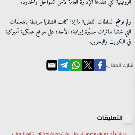
الروتينية التي تنفذها الإدارة العامة لأمن السواحل والحدود.
ولم توضح السلطات القطرية ما إذا كانت الشظايا مرتبطة بالهجمات
التي شنتها طائرات مسيّرة إيرانية، الأحد، على مواقع عسكرية أميركية
في الكويت والبحرين.
شارك المقال:
التعليقات
لن ينشر أي تعليق يتضمن اسماء اية شخصية او يتناول اثارة للنعرات