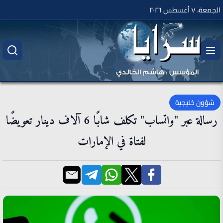
الجمعة، ٧ أغسطس ٢٠٢٦
شؤون خليجية
رسالة عبر "واتساب" تكلف شابًا 6 آلاف دينار تعويضًا
لفتاة في الإمارات