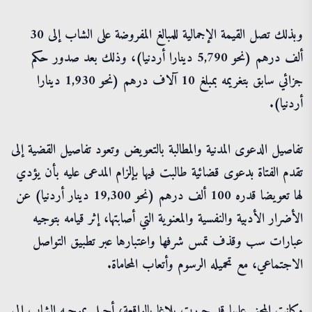
وبذلك تصل القيمة الإجمالية للمبالغ المفروضة على الشاب إلى 30
ألف درهم (نحو 5,790 دينارا أردنيا)، وذلك بعد صدور حكم
جزائي سابق بتغريمه بمبلغ 10 آلاف درهم (نحو 1,930 دينارا
أردنيا).
تفاصيل الدعوى المدنية والمطالبة بالتعويض وتعود تفاصيل القضية إلى
تقدم الفتاة بدعوى قضائية طالبت فيها بإلزام المدعى عليه بأن يؤدي
لها تعويضا قدره 100 ألف درهم (نحو 19,300 دينار أردنيا) عن
الأضرار الأدبية والنفسية والمعنوية التي أصابتها، إثر قيامه بتوجيه
عبارات سب وقذف تمس شرفها واعتبارها عبر تطبيق التواصل
الاجتماعي، مع تحميله الرسوم وأتعاب المحاماة.
وكانت المجني عليها قد حررت بلاغا بالواقعة، أحيل بموجبه الشاب إلى