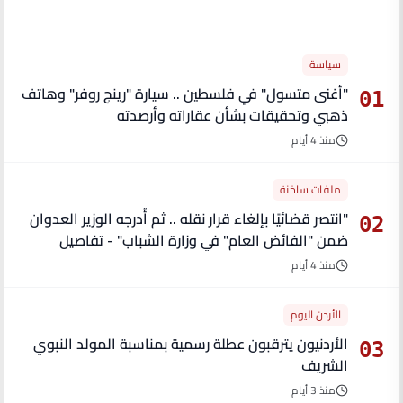
الأكثر قراءة
سياسة
"أغنى متسول" في فلسطين .. سيارة "رينج روفر" وهاتف
01
ذهبي وتحقيقات بشأن عقاراته وأرصدته
منذ 4 أيام
ملفات ساخنة
"انتصر قضائيًا بإلغاء قرار نقله .. ثم أُدرجه الوزير العدوان
02
ضمن "الفائض العام" في وزارة الشباب" - تفاصيل
منذ 4 أيام
الأردن اليوم
الأردنيون يترقبون عطلة رسمية بمناسبة المولد النبوي
03
الشريف
منذ 3 أيام