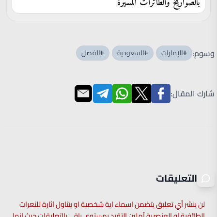
بالصواريخ والطائرات المسيرة
وسوم:
#الإمارات
#السعودية
#الفصل
شارك المقال:
التعليقات
لن ينشر أي تعليق يتضمن اسماء اية شخصية او يتناول اثارة للنعرات
الطائفية او العنصرية آملين التقيد بمستوى راقي بالتعليقات حيث انها