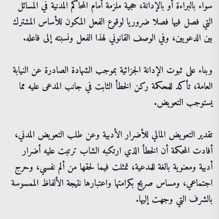
سواء بالبراءة أو بالإدانة، حجية ملزمة أمام المحاكم المدنية في المسائل
التي فصل فيها فصلا ضروريا لوقوع الفعل المكون للأساس المشترك
بين الدعويين، وفي الوصف القانوني لهذا الفعل ونسبته إلى فاعله.
وبناء على ثبوت الإدانة الجزائية بموجب الشهادة الصادرة عن النيابة
العامة، تأكد للمحكمة ركن الخطأ الثابت في جانب المدعى عليه مما
يستوجب التعويض.
تقدير التعويض المالي للأضرار الأدبية وعن طلب التعويض المدني،
أفادت المحكمة أن الخطأ الذي ارتكبه الشاب ترتبت عليه أضرار
أدبية ومعنوية بالغة للمدعية، تمثلت فيما لحقها من ألم نفسي، وحرج
اجتماعي، ومساس صريح بكرامتها واعتبارها نتيجة الألفاظ الممسوسة
بالشرف التي وجهت إليها.