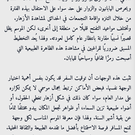
ويحرص اليابانيون والزوار على حد سواء على الاحتفال بهذه الفترة
من خلال التنزه وإقامة التجمعات في الحدائق لمشاهدة الأزهار.
وتختلف مواعيد التفتح قليلًا من منطقة إلى أخرى، لكن الموسم يظل
قصيرًا نسبيًا مقارنة بانتظار عام كامل لعودته. ولهذا يُعد التخطيط
المسبق ضروريًا للراغبين في مشاهدة هذه الظاهرة الطبيعية التي
أصبحت رمزًا ثقافيًا وسياحيًا لليابان.
تثبت هذه الوجهات أن توقيت السفر قد يكون بنفس أهمية اختيار
الوجهة نفسها. فبعض الأماكن ترتبط بجمال موسمي لا يمكن تكراره
على مدار العام، سواء كان ذلك في شكل أزهار تغطي الحقول، أو
أضواء طبيعية تزين السماء، أو ظواهر تجعل المكان يبدو مختلفًا تمامًا
عن بقية أشهر السنة. ولهذا فإن معرفة الموسم المناسب لكل وجهة
تمنح المسافر فرصة الاستمتاع بأفضل ما تقدمه الطبيعة والثقافة المحلية.