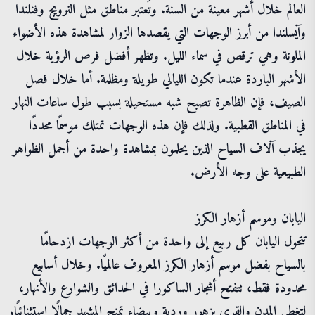
العالم خلال أشهر معينة من السنة. وتُعتبر مناطق مثل النرويج وفنلندا
وآيسلندا من أبرز الوجهات التي يقصدها الزوار لمشاهدة هذه الأضواء
الملونة وهي ترقص في سماء الليل. وتظهر أفضل فرص الرؤية خلال
الأشهر الباردة عندما تكون الليالي طويلة ومظلمة. أما خلال فصل
الصيف، فإن الظاهرة تصبح شبه مستحيلة بسبب طول ساعات النهار
في المناطق القطبية. ولذلك فإن هذه الوجهات تمتلك موسمًا محددًا
يجذب آلاف السياح الذين يحلمون بمشاهدة واحدة من أجمل الظواهر
الطبيعية على وجه الأرض.
اليابان وموسم أزهار الكرز
تتحول اليابان كل ربيع إلى واحدة من أكثر الوجهات ازدحامًا
بالسياح بفضل موسم أزهار الكرز المعروف عالميًا. وخلال أسابيع
محدودة فقط، تتفتح أشجار الساكورا في الحدائق والشوارع والأنهار،
لتغطي المدن والقرى بزهور وردية وبيضاء تمنح المشهد جمالًا استثنائيًا.