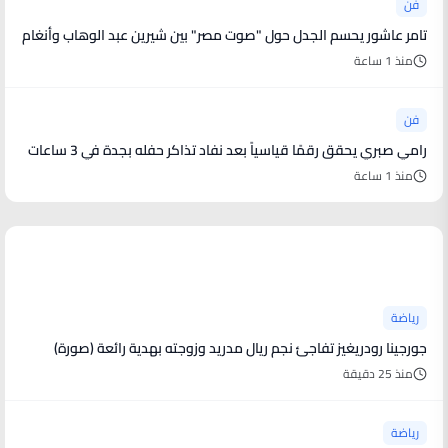
فن
تامر عاشور يحسم الجدل حول "صوت مصر" بين شيرين عبد الوهاب وأنغام
منذ 1 ساعة
فن
رامي صبري يحقق رقمًا قياسياً بعد نفاد تذاكر حفله بجدة في 3 ساعات
منذ 1 ساعة
أخبار رياضية
رياضة
جورجينا رودريغيز تفاجئ نجم ريال مدريد وزوجته بهدية رائعة (صورة)
منذ 25 دقيقة
رياضة