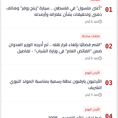
"أغنى متسول" في فلسطين .. سيارة "رينج روفر" وهاتف
01
ذهبي وتحقيقات بشأن عقاراته وأرصدته
منذ 6 أيام
ملفات ساخنة
"انتصر قضائيًا بإلغاء قرار نقله .. ثم أُدرجه الوزير العدوان
02
ضمن "الفائض العام" في وزارة الشباب" - تفاصيل
منذ 6 أيام
الأردن اليوم
الأردنيون يترقبون عطلة رسمية بمناسبة المولد النبوي
03
الشريف
منذ 5 أيام
الأردن اليوم
04
رابط إعلان نتائج التوجيهي 2008