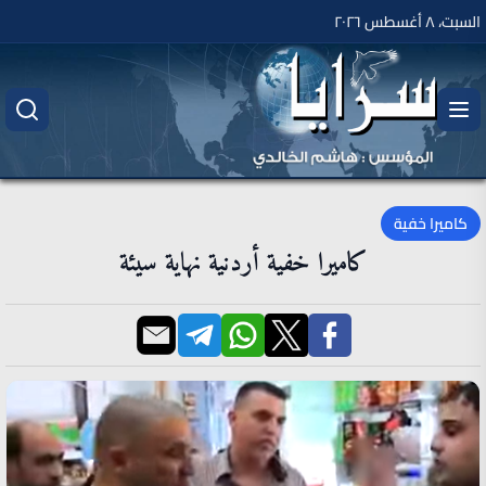
السبت، ٨ أغسطس ٢٠٢٦
كاميرا خفية
كاميرا خفية أردنية نهاية سيئة