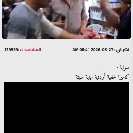
نشر في : 27-06-2026 08:41 AM
المشاهدات :
139559
سرايا -
كاميرا خفية أردنية نهاية سيئة