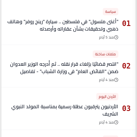
سياسة
"أغنى متسول" في فلسطين .. سيارة "رينج روفر" وهاتف
01
ذهبي وتحقيقات بشأن عقاراته وأرصدته
منذ 5 أيام
ملفات ساخنة
"انتصر قضائيًا بإلغاء قرار نقله .. ثم أُدرجه الوزير العدوان
02
ضمن "الفائض العام" في وزارة الشباب" - تفاصيل
منذ 4 أيام
الأردن اليوم
الأردنيون يترقبون عطلة رسمية بمناسبة المولد النبوي
03
الشريف
منذ 4 أيام