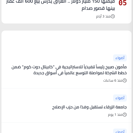
قيمتها 150 مليار دولار .. العراق يدرس بيع 600 ألف عقار
05
بينها قصور صدام
منذ 3 أيام
آخر الأخبار
أضواء
مأمون صبيح رئيساً تنفيذياً للاستراتيجية في "كابيتال دوت كوم" ضمن
خطط الشركة لمواصلة التوسع عالمياً في أسواق جديدة
منذ 6 ساعات
أضواء
جامعة الزرقاء تستقبل وفدًا من حزب الإصلاح
منذ 1 يوم
أضواء