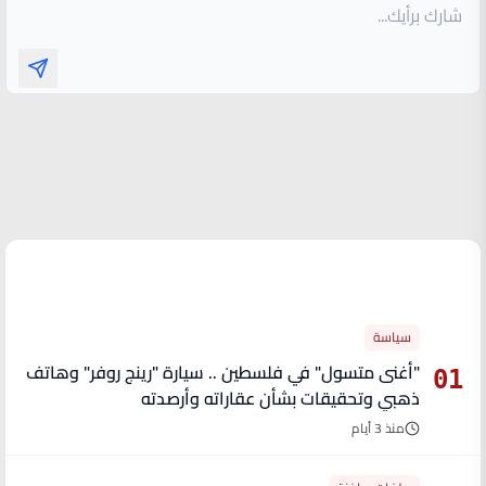
الأكثر قراءة
سياسة
"أغنى متسول" في فلسطين .. سيارة "رينج روفر" وهاتف
01
ذهبي وتحقيقات بشأن عقاراته وأرصدته
منذ 3 أيام