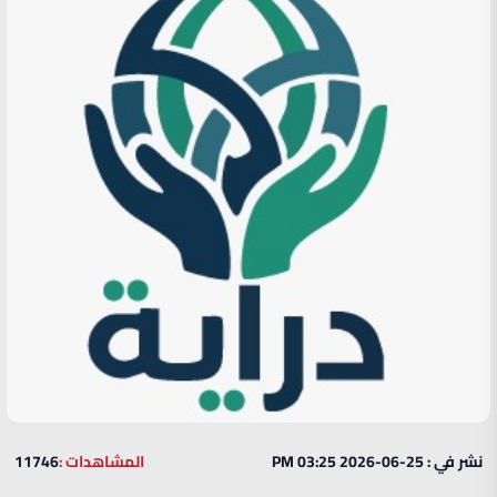
نشر في : 25-06-2026 03:25 PM
المشاهدات :
11746