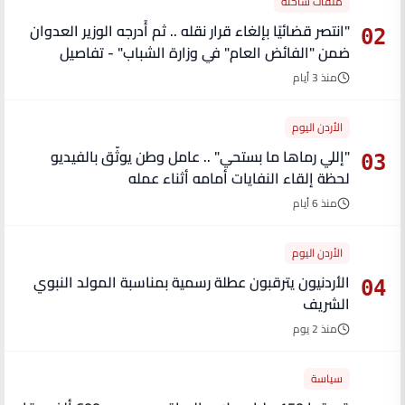
ملفات ساخنة
"انتصر قضائيًا بإلغاء قرار نقله .. ثم أُدرجه الوزير العدوان
02
ضمن "الفائض العام" في وزارة الشباب" - تفاصيل
منذ 3 أيام
الأردن اليوم
"إللي رماها ما بستحي" .. عامل وطن يوثّق بالفيديو
03
لحظة إلقاء النفايات أمامه أثناء عمله
منذ 6 أيام
الأردن اليوم
الأردنيون يترقبون عطلة رسمية بمناسبة المولد النبوي
04
الشريف
منذ 2 يوم
سياسة