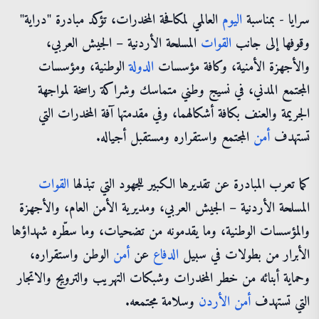
سرايا - بمناسبة
اليوم
العالمي لمكافحة المخدرات، تؤكد مبادرة "دراية"
وقوفها إلى جانب
القوات
المسلحة الأردنية – الجيش العربي،
والأجهزة الأمنية، وكافة مؤسسات
الدولة
الوطنية، ومؤسسات
المجتمع المدني، في نسيج وطني متماسك وشراكة راسخة لمواجهة
الجريمة والعنف بكافة أشكالهما، وفي مقدمتها آفة المخدرات التي
تستهدف
أمن
المجتمع واستقراره ومستقبل أجياله.
كما تعرب المبادرة عن تقديرها الكبير للجهود التي تبذلها
القوات
المسلحة الأردنية – الجيش العربي، ومديرية الأمن العام، والأجهزة
والمؤسسات الوطنية، وما يقدمونه من تضحيات، وما سطّره شهداؤها
الأبرار من بطولات في سبيل
الدفاع
عن
أمن
الوطن واستقراره،
وحماية أبنائه من خطر المخدرات وشبكات التهريب والترويج والاتجار
التي تستهدف
أمن
الأردن
وسلامة مجتمعه.