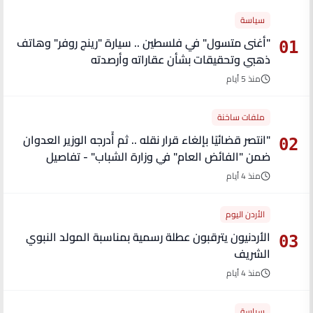
سياسة
"أغنى متسول" في فلسطين .. سيارة "رينج روفر" وهاتف
01
ذهبي وتحقيقات بشأن عقاراته وأرصدته
منذ 5 أيام
ملفات ساخنة
"انتصر قضائيًا بإلغاء قرار نقله .. ثم أُدرجه الوزير العدوان
02
ضمن "الفائض العام" في وزارة الشباب" - تفاصيل
منذ 4 أيام
الأردن اليوم
الأردنيون يترقبون عطلة رسمية بمناسبة المولد النبوي
03
الشريف
منذ 4 أيام
سياسة