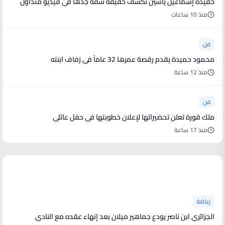
حفيدة إسماعيل ياسين تكشف حقيقة شقة جدها في فيديو متداول
منذ 10 ساعات
فن
محمود حميدة يقدم رقصة عمرها 32 عاماً في زفاف ابنته
منذ 12 ساعة
فن
ملك قورة تعلن تحضيراتها لإعلان خطوبتها في حفل عائلي
منذ 17 ساعة
أخبار رياضية
رياضة
الجزائري ابن ناصر يودع جماهير ميلان بعد إنهاء عقده مع النادي