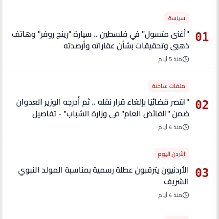
سياسة
"أغنى متسول" في فلسطين .. سيارة "رينج روفر" وهاتف
01
ذهبي وتحقيقات بشأن عقاراته وأرصدته
منذ 5 أيام
ملفات ساخنة
"انتصر قضائيًا بإلغاء قرار نقله .. ثم أُدرجه الوزير العدوان
02
ضمن "الفائض العام" في وزارة الشباب" - تفاصيل
منذ 4 أيام
الأردن اليوم
الأردنيون يترقبون عطلة رسمية بمناسبة المولد النبوي
03
الشريف
منذ 4 أيام