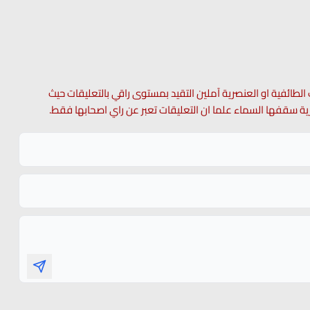
 الطائفية او العنصرية آملين التقيد بمستوى راقي بالتعليقات حيث
 حرية سقفها السماء علما ان التعليقات تعبر عن راي اصحابها فقط.