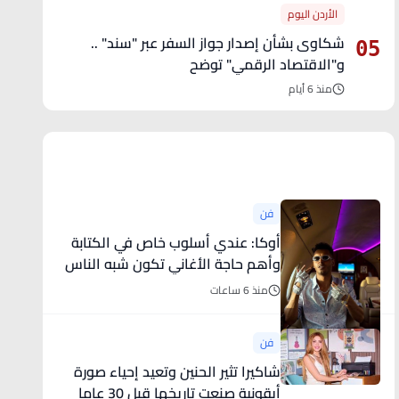
الأردن اليوم
شكاوى بشأن إصدار جواز السفر عبر "سند" ..
05
و"الاقتصاد الرقمي" توضح
منذ 6 أيام
آخر الأخبار
فن
أوكا: عندي أسلوب خاص في الكتابة
وأهم حاجة الأغاني تكون شبه الناس
منذ 6 ساعات
فن
شاكيرا تثير الحنين وتعيد إحياء صورة
أيقونية صنعت تاريخها قبل 30 عاما