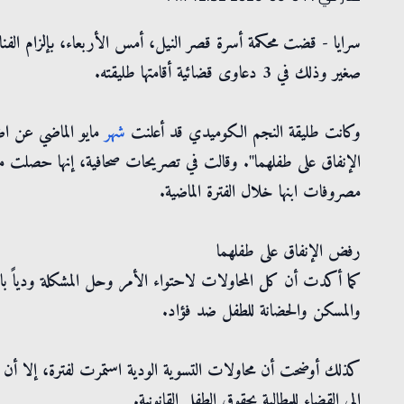
سرايا - قضت محكمة أسرة قصر النيل، أمس الأربعاء، بإلزام ال
صغير وذلك في 3 دعاوى قضائية أقامتها طليقته.
وكانت طليقة النجم الكوميدي قد أعلنت
شهر
مايو الماضي عن اض
الإنفاق على طفلهما". وقالت في تصريحات صحافية، إنها حصلت مؤخرا
مصروفات ابنها خلال الفترة الماضية.
رفض الإنفاق على طفلهما
كما أكدت أن كل المحاولات لاحتواء الأمر وحل المشكلة ودياً باءت
والمسكن والحضانة للطفل ضد فؤاد.
كذلك أوضحت أن محاولات التسوية الودية استمرت لفترة، إلا أن الف
إلى القضاء للمطالبة بحقوق الطفل القانونية.