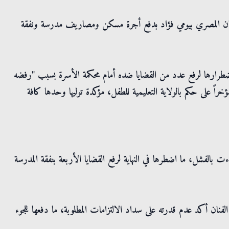
فنان المصري بيومي فؤاد بدفع أجرة مسكن ومصاريف مدرسة ونفقة
طرارها لرفع عدد من القضايا ضده أمام محكمة الأسرة بسبب "رفضه
ً على حكم بالولاية التعليمية للطفل، مؤكدة توليها وحدها كافة
 بالفشل، ما اضطرها في النهاية لرفع القضايا الأربعة بنفقة المدرسة
نان أكد عدم قدرته على سداد الالتزامات المطلوبة، ما دفعها للجوء