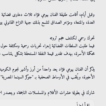
وقبل أيام، أقامت طليقة الفنان بيومي فؤاد ثلاث دعاوى قضائية جد
العدة، والمتعة، ومؤخر الصداق لتتسع بذلك جبهة النزاع القانوني بين
تحرك رسمي لكشف حجم ثروته
فيما طلبت السلطات القضائية إجراء تحريات رسمية ومكثفة حول مص
محكمة الأسرة، بهدف تقدير قيمة النفقة المستحقة بشكل يتناسب مع 
يذكر أن الفنان بيومي فؤاد يعد واحداً من أبرز وأشهر نجوم الكوميد
الأخيرة، ويُلقب في الأوساط الصحفية بـ "جوكر السينما المصرية" نظر
شارك في بطولة عشرات الأفلام والمسلسلات الناجحة، ويتصدر اسمه قائم
إقرأ ايضاَ