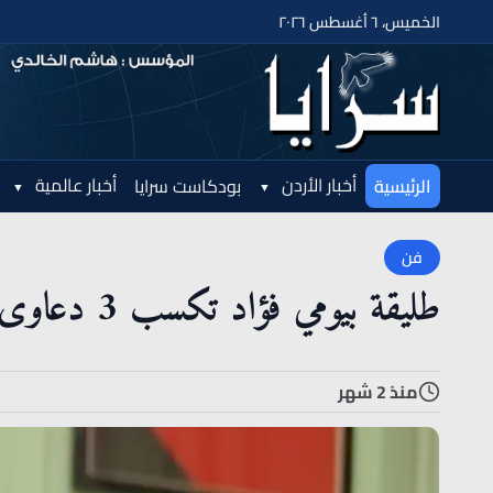
الخميس، ٦ أغسطس ٢٠٢٦
أخبار الأردن
أخبار عالمية
الرئيسية
بودكاست سرايا
فن
طليقة بيومي فؤاد تكسب 3 دعاوى نفقة .. والفنان ملزم بالدفع
منذ 2 شهر