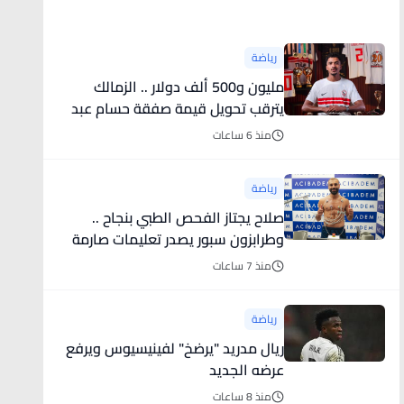
أخبار رياضية
رياضة
مليون و500 ألف دولار .. الزمالك
يترقب تحويل قيمة صفقة حسام عبد
المجيد
منذ 6 ساعات
رياضة
صلاح يجتاز الفحص الطبي بنجاح ..
وطرابزون سبور يصدر تعليمات صارمة
لجماهيره قبل استقبال النجم
منذ 7 ساعات
المصري
رياضة
ريال مدريد "يرضخ" لفينيسيوس ويرفع
عرضه الجديد
منذ 8 ساعات