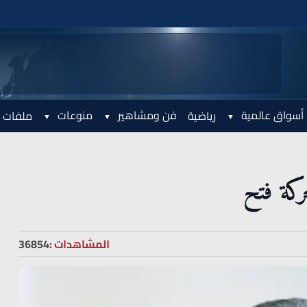
أسواق عالمية
فن ومشاهير
منوعات
رياضية
ملفات 
ركة فتح
المشاهدات :
36854