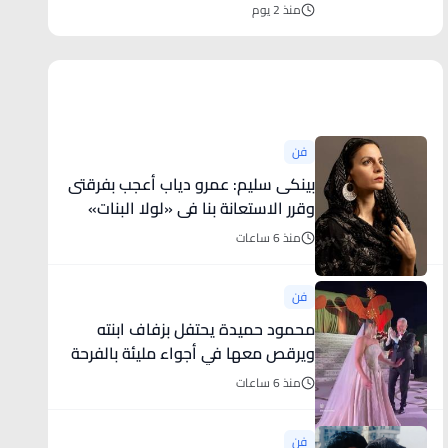
منذ 2 يوم
أخبار فنية
فن
بينكى سليم: عمرو دياب أعجب بفرقتى
وقرر الاستعانة بنا فى «لولا البنات»
منذ 6 ساعات
فن
محمود حميدة يحتفل بزفاف ابنته
ويرقص معها في أجواء مليئة بالفرحة
..
منذ 6 ساعات
فن