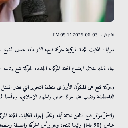
نشر في : 03-06-2026 08:11 PM
سرايا - انتخبت اللجنة المركزية لحركة فتح، الاربعاء، حسين الشيخ نا
جاء ذلك خلال اجتماع اللجنة المركزية الجديدة لحركة فتح برئاسة 
وحركة فتح هي المكوّن الأبرز في منظمة التحرير التي تعتبر الممثل
الفلسطينية وتغيب عنها حركتا حماس والجهاد الإسلامي. ويرأسها ا
واستمرّ مؤتمر فتح الثامن ثلاثة أيام وتخلّله إجراء انتخابات اللجنة ال
عباس (90 عاما) رئيسا لفتح، وهو يرأس الحركة والسلطة ومنظمة التحرير منذ أكثر من عقدين.