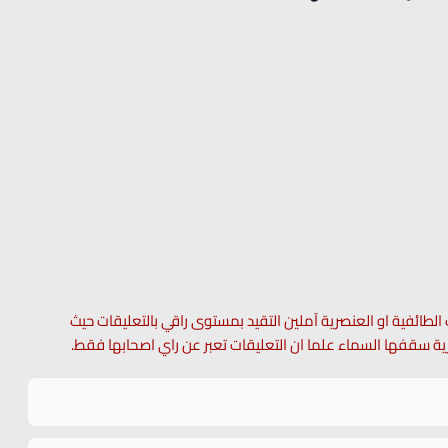
 الطائفية او العنصرية آملين التقيد بمستوى راقي بالتعليقات حيث
 حرية سقفها السماء علما ان التعليقات تعبر عن راي اصحابها فقط.