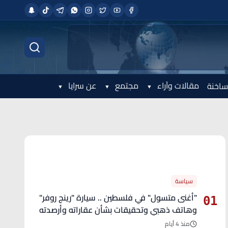
مقالات وآراء
مجتمع
عن سرايا
ساخنة
الأكثر قراءة
سياسة
"أغنى متسول" في فلسطين .. سيارة "رينج روفر"
01
وهاتف ذهبي وتحقيقات بشأن عقاراته وأرصدته
منذ 4 أيام