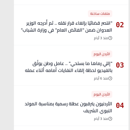
ملفات ساخنة
"انتصر قضائيًا بإلغاء قرار نقله .. ثم أُدرجه الوزير
02
العدوان ضمن "الفائض العام" في وزارة الشباب"
- تفاصيل
منذ 3 أيام
الأردن اليوم
"إللي رماها ما بستحي" .. عامل وطن يوثّق
03
بالفيديو لحظة إلقاء النفايات أمامه أثناء عمله
منذ 6 أيام
الأردن اليوم
الأردنيون يترقبون عطلة رسمية بمناسبة المولد
04
النبوي الشريف
منذ 3 أيام