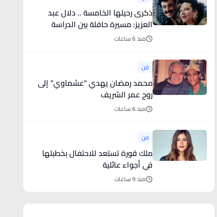
ذكرى رحيلها الخامسة .. دلال عبد
العزيز: مسيرة حافلة بين الدراسة
والمسرح
منذ 6 ساعات
فن
محمد رمضان يهدي "عشماوي" إلى
روح عمر الشريف
منذ 6 ساعات
فن
ملك قورة تستعد للاحتفال بخطبتها
في أجواء عائلية
منذ 9 ساعات