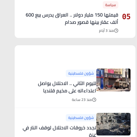
سياسة
قيمتها 150 مليار دولار .. العراق يدرس بيع 600
05
ألف عقار بينها قصور صدام
منذ 3 أيام
آخر الأخبار
شؤون فلسطينية
لليوم الثاني .. الاحتلال يواصل
اعتداءاته على مخيم قلنديا
منذ 23 ساعة
شؤون فلسطينية
تجدد خروقات الاحتلال لوقف النار في
غزة