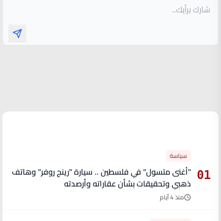
الأكثر قراءة
سياسة
"أغنى متسول" في فلسطين .. سيارة "رينج روفر" وهاتف
01
ذهبي وتحقيقات بشأن عقاراته وأرصدته
منذ 4 أيام