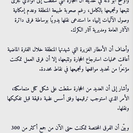
وأوضح أبو دنة في حديثه أن الحجارة التي سقطت إلى الوادي جرى
تتبعها وتجميعها بالكامل، رغم صعوبة طبيعة المنطقة وعدم إمكانية
وصول الآليات إليها، ما استدعى نقلها يدويًا بوساطة فرق دائرة
الآثار العامة ومديرية آثار الكرك.
وأضاف أن الأمطار الغزيرة التي شهدتها المنطقة خلال الفترة الماضية
أعاقت عمليات استرجاع الحجارة وتتبعها، إلا أن فرق العمل تمكنت
مؤخرًا من تحديد مواقعها وتجميعها في نقاط محددة.
وأشار إلى أن العديد من الحجارة سقطت على شكل كتل متماسكة،
الأمر الذي استوجب ترقيمها وفق أسس علمية دقيقة قبل تفكيكها
ونقلها.
وبيّن أن الفرق المختصة تمكنت حتى الآن من جمع أكثر من 300