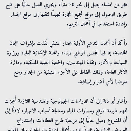
حجر من امتداد يصل إلى نحو 70 مترًا، ويجري العمل حاليًا على فتح
طريق للوصول إلى موقع تجميع الحجارة تمهيدًا لنقلها إلى موقع الجدار
وإعادة استخدامها في أعمال الترميم.
وأكد أن أعمال التدعيم الأولية للجدار المتبقي نُفذت بإشراف اللجان
المختصة، بما فيها المجلس الوطني للبناء، واللجنة الإنشائية العليا، ووزارة
السياحة والآثار، ونقابة المهندسين، والجمعية العلمية الملكية، ودائرة
الآثار العامة، وذلك للحفاظ على الأجزاء المتبقية من الجدار ومنع
تعرضها لأي أضرار إضافية.
وأشار أبو دنة إلى أن الدراسات الجيولوجية والهندسية اللازمة أُنجزت
لفهم طبيعة الموقع ومسارات المياه ومعالجة أسباب الانهيار، لافتًا إلى
أن المشروع وصل حاليًا إلى مرحلة طرح العطاءات واستدراج
العروض التنفيذية، تمهيدًا للبدء بأعمال إعادة بناء الجدار وفق المعايير