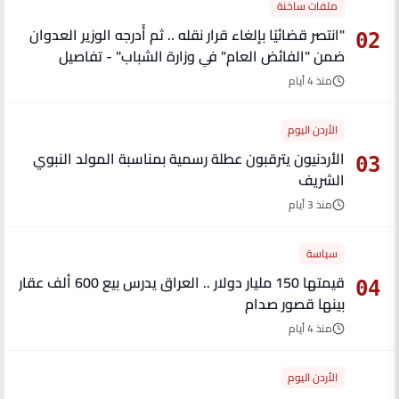
ملفات ساخنة
"انتصر قضائيًا بإلغاء قرار نقله .. ثم أُدرجه الوزير العدوان
02
ضمن "الفائض العام" في وزارة الشباب" - تفاصيل
منذ 4 أيام
الأردن اليوم
الأردنيون يترقبون عطلة رسمية بمناسبة المولد النبوي
03
الشريف
منذ 3 أيام
سياسة
قيمتها 150 مليار دولار .. العراق يدرس بيع 600 ألف عقار
04
بينها قصور صدام
منذ 4 أيام
الأردن اليوم