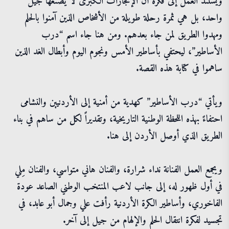
ويستند العمل إلى فكرة أنّ الإنجازات الكبرى لا يصنعها جيل
واحد، بل هي ثمرة رحلة طويلة من الأشخاص الذين آمنوا بالحلم
ومهدوا الطريق لمن جاء بعدهم. ومن هنا جاء اسم “درب
الأساطير”، ليحتفي بأساطير الأمس ونجوم اليوم وأبطال الغد الذين
ساهموا في كتابة هذه القصة.
ويأتي “درب الأساطير” كهدية من أمنية إلى الأردنيين والنشامى
احتفاءً بهذه اللحظة الوطنية التاريخية، وتقديراً لكل من ساهم في بناء
الطريق الذي أوصل الأردن إلى هنا.
ويجمع العمل الفنانة نداء شرارة، والفنان هاني متواسي، والفنان مِلي
في أول ظهور له، إلى جانب لاعب المنتخب الوطني الصاعد عودة
الفاخوري، وأساطير الكرة الأردنية رأفت علي وجمال أبو عابد، في
تجسيد لفكرة انتقال الحلم والإلهام من جيل إلى آخر.