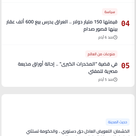
سياسة
قيمتها 150 مليار دولار .. العراق يدرس بيع 600 ألف عقار
04
بينها قصور صدام
منذ 6 أيام
منوعات من العالم
في قضية "المخدرات الكبرى" .. إحالة أوراق مذيعة
05
مصرية للمفتي
منذ 5 أيام
آخر الأخبار
حديث المدينة
الخشمان: التعويض العادل حق دستوري .. والحكومة تستثني