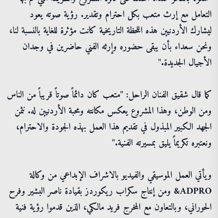
التعامل مع إرث متعب بكل احترام وتقدير. رؤية صوته يعود
ليشارك الأردنيين هذه اللحظة التاريخية كانت مؤثرة للغاية بالنسبة لنا،
ونحن سعداء بأن يبقى حضوره وإرثه الفني حاضرين في وجدان
الأجيال الجديدة."
كما قال شقيق الفنان الراحل: "متعب كان دائماً صوتاً قريباً من الناس
ومن الوطن، وهذا المشروع يعكس مكانته ومحبة الأردنيين له. نثمن
الجهد الكبير المبذول في تقديم هذا العمل بهذه الجودة والاحترام،
ونعتبره تكريماً يليق بمسيرته الفنية."
ويأتي العمل الموسيقي والفيديو بالاشراف الإبداعي من وكالة
ADPRO& ومن إنتاج سكراب ريكوردز بقيادة ناصر البشير وفرح
الحوراني، وبالتعاون مع المخرج فريد مالكي، الذين قدموا رؤية فنية