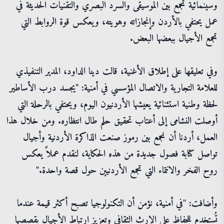
وسينمائية تجمع بين الموسيقى والسرد البصري والتقنيات الحديثة في
عمل يحتفي بالأردن وإنجازاته وهويته، ويعكس قوة الروابط التي
تجمع الأجيال ببعضها البعض.
وفي تعليقها على إطلاق الأغنية، قالت دينا الداود، المدير التنفيذي
للعلامة التجارية والاتصال المؤسسي في أمنية: "يجسد درب الأساطير
لحظة وطنية استثنائية يعيشها الأردنيون اليوم، ويحتفي بالرحلة التي
أوصلت النشامى إلى أعتاب تحقيق حلم طال انتظاره. ومن خلال هذا
العمل، أردنا أن نجمع بين رموز صنعت الذاكرة الأردنية وأجيال
تواصل كتابة فصول جديدة من هذه الحكاية، لنقدم عملاً يعكس
روح الفخر والانتماء التي تجمع الأردنيين حول قصة واحدة."
وأضافت: "في أمنية، نؤمن أن التكنولوجيا تصبح أكثر قيمة عندما
تُستخدم للحفاظ على الإرث الثقافي وتعزيز ارتباط الأجيال بقصصها