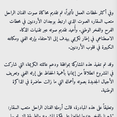
وفي أكثر لحظات العمل تأثيراً، تم تقديم محاكاة صوت الفنان الراحل
متعب السقار، الصوت الذي ارتبط بوجدان الأردنيين في محطات
الفرح والفخر الوطني. وأُعيد تقديم صوته عبر تقنيات الذكاء
الاصطناعي في إطار تكريمي يهدف إلى الاحتفاء بإرثه الفني ومكانته
الكبيرة في قلوب الأردنيين.
وقد تم تنفيذ هذه المشاركة بموافقة ودعم عائلته الكريمة، التي شاركت
في المشروع انطلاقاً من إيمانها بأهمية الحفاظ على إرثه الفني وتعريف
الأجيال الجديدة بصوته وأعماله التي ما زالت حاضرة في الذاكرة
الوطنية.
وتعليقاً على هذه المبادرة، قالت أرملة الفنان الراحل متعب السقار:
"شعرنا بالفخر عندما اطلعنا على فكرة المشروع والطريقة التي تم بها