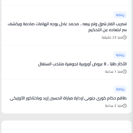
رياضة
تسريب الفار سُرق وتم بيعه .. محمد عادل يوجه اتهامات صادمة ويكشف
سر ابتعاده عن التحكيم
منذ 23 دقيقة
رياضة
الأكثر طلبًا .. 8 عروض أوروبية لجوهرة منتخب السنغال
منذ 1 ساعة
رياضة
طاقم حكام كوري جنوبي لإدارة مباراة الحسين إربد وباختاكور الأوزبكي
منذ 2 ساعة
منوعات من العالم