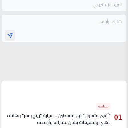
الأكثر قراءة
سياسة
"أغنى متسول" في فلسطين .. سيارة "رينج روفر" وهاتف
01
ذهبي وتحقيقات بشأن عقاراته وأرصدته