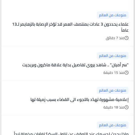
منوعات من العالم
علماء يحددون 3 عادات بمنتصف العمر قد تؤخر الإصابة بالزهايمر لـ13
عاماً
منذ 7 دقائق
منوعات من العالم
"سر أميان" .. شاهد يروي تفاصيل بداية علاقة ماكرون وبريجيت
منذ 15 دقيقة
منوعات من العالم
إعلامية مشهورة تهدّد باللجوء الى القضاء بسبب زميلة لها
منذ 18 دقيقة
منوعات من العالم
ماذا يحدث لجسمك عند التوقف عن تناول السكر؟ تغيّرات مذهلة تبدأ