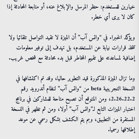
خيارين للمستخدم: حظر المرسل والإبلاغ عنه، أو متابعة المحادثة إذا
كان لا يرى أي خطر.
ويؤكد الخبراء في “واتس آب” أن الميزة لا تقيد التواصل تلقائيا ولا
تتخذ قرارات نيابة عن المستخدم، بل تهدف إلى توفير معلومات
إضافية لمساعدته على تقييم المخاطر قبل بدء محادثة مع شخص غريب.
وما تزال الميزة المذكورة قيد التطوير حاليا، وقد تم اكتشافها في
النسخة التجريبية beta من “واتس آب” لنظام أندرويد رقم
2.26.22.2، ومن المتوقع أن تصبح متاحة للمشاركين في برنامج
اختبار الميزات التابع لـ”واتس آب” أولا، ومن ثم تظهر في النسخة
المستقرة من التطبيق، وبم يتم الكشف بشكل رسمي عن موعد
إطلاقها رسميا.