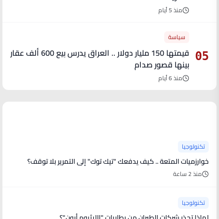
منذ 5 أيام
سياسة
قيمتها 150 مليار دولار .. العراق يدرس بيع 600 ألف عقار
05
بينها قصور صدام
منذ 6 أيام
آخر الأخبار
تكنولوجيا
خوارزميات المتعة .. كيف يدفعك "تيك توك" إلى التمرير بلا توقف؟
منذ 2 ساعة
تكنولوجيا
لماذا تحذر شركات الطيران من بطاريات "الليثيوم أيون"؟