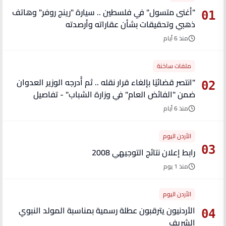
"أغنى متسول" في فلسطين .. سيارة "رينج روفر" وهاتف
01
ذهبي وتحقيقات بشأن عقاراته وأرصدته
منذ 6 أيام
ملفات ساخنة
"انتصر قضائيًا بإلغاء قرار نقله .. ثم أُدرجه الوزير العدوان
02
ضمن "الفائض العام" في وزارة الشباب" - تفاصيل
منذ 6 أيام
الأردن اليوم
03
رابط إعلان نتائج التوجيهي 2008
منذ 1 يوم
الأردن اليوم
الأردنيون يترقبون عطلة رسمية بمناسبة المولد النبوي
04
الشريف