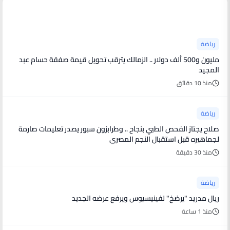
أخبار رياضية
رياضة
مليون و500 ألف دولار .. الزمالك يترقب تحويل قيمة صفقة حسام عبد
المجيد
منذ 10 دقائق
رياضة
صلاح يجتاز الفحص الطبي بنجاح .. وطرابزون سبور يصدر تعليمات صارمة
لجماهيره قبل استقبال النجم المصري
منذ 30 دقيقة
رياضة
ريال مدريد "يرضخ" لفينيسيوس ويرفع عرضه الجديد
منذ 1 ساعة