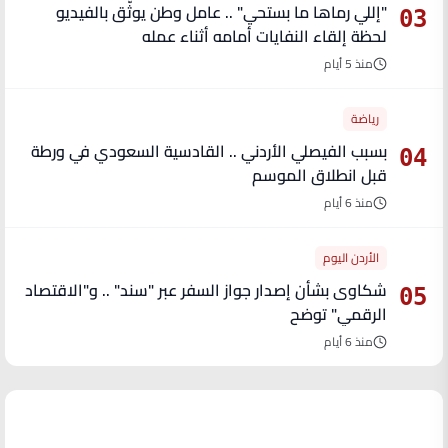
"إللي رماها ما بستحي" .. عامل وطن يوثّق بالفيديو
03
لحظة إلقاء النفايات أمامه أثناء عمله
منذ 5 أيام
رياضة
بسبب الفيصلي الأردني .. القادسية السعودي في ورطة
04
قبل انطلاق الموسم
منذ 6 أيام
الأردن اليوم
شكاوى بشأن إصدار جواز السفر عبر "سند" .. و"الاقتصاد
05
الرقمي" توضح
منذ 6 أيام
آخر الأخبار