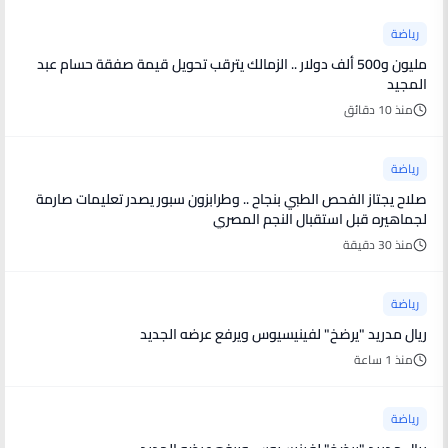
رياضة
مليون و500 ألف دولار .. الزمالك يترقب تحويل قيمة صفقة حسام عبد
المجيد
منذ 10 دقائق
رياضة
صلاح يجتاز الفحص الطبي بنجاح .. وطرابزون سبور يصدر تعليمات صارمة
لجماهيره قبل استقبال النجم المصري
منذ 30 دقيقة
رياضة
ريال مدريد "يرضخ" لفينيسيوس ويرفع عرضه الجديد
منذ 1 ساعة
رياضة