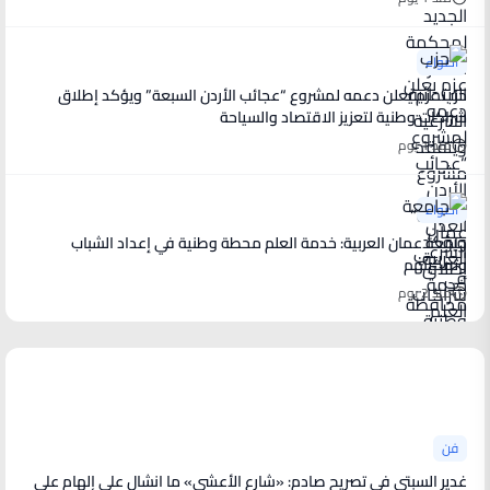
أضواء
حزب عزم يعلن دعمه لمشروع “عجائب الأردن السبعة” ويؤكد إطلاق
شراكات وطنية لتعزيز الاقتصاد والسياحة
منذ 1 يوم
أضواء
جامعة عمان العربية: خدمة العلم محطة وطنية في إعداد الشباب
وتمكينهم
منذ 2 يوم
أخبار فنية
فن
غدير السبتي في تصريح صادم: «شارع الأعشى» ما انشال على إلهام علي