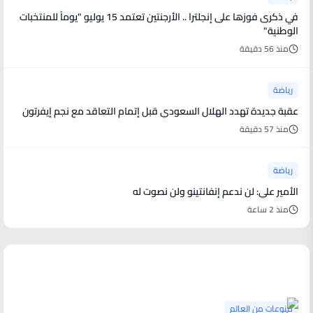
في ذكرى فوزها على إنجلترا .. الأرجنتين تعتمد 15 يوليو "يوماً للمنتخبات
الوطنية"
منذ 56 دقيقة
رياضة
عقبة جديدة تهدد الهلال السعودي قبل إتمام التعاقد مع نجم إيفرتون
منذ 57 دقيقة
رياضة
الأمير علي: لن ندعم إنفانتينو ولن نصوت له
منذ 2 ساعة
منوعات من العالم
منوعات من العالم