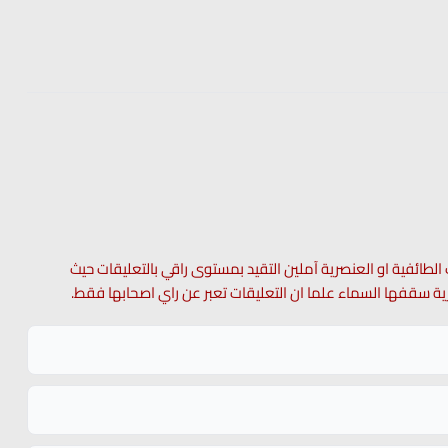
 الطائفية او العنصرية آملين التقيد بمستوى راقي بالتعليقات حيث
 حرية سقفها السماء علما ان التعليقات تعبر عن راي اصحابها فقط.