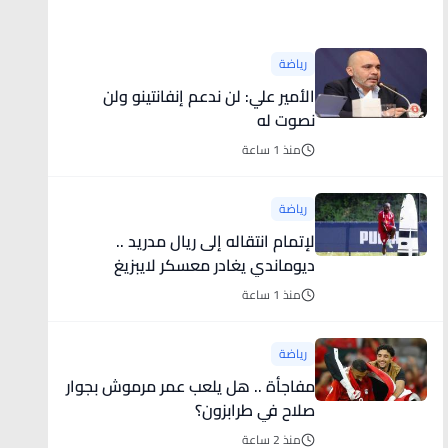
أخبار رياضية
رياضة
الأمير علي: لن ندعم إنفانتينو ولن
نصوت له
منذ 1 ساعة
رياضة
لإتمام انتقاله إلى ريال مدريد ..
ديوماندي يغادر معسكر لايبزيغ
(فيديو)
منذ 1 ساعة
رياضة
مفاجأة .. هل يلعب عمر مرموش بجوار
صلاح في طرابزون؟
منذ 2 ساعة