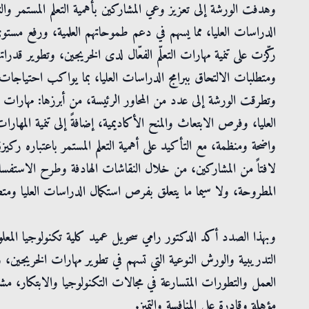
وهدفت الورشة إلى تعزيز وعي المشاركين بأهمية التعلم المستمر وال
الدراسات العليا، مما يسهم في دعم طموحاتهم العلمية، ورفع مستوى ج
ركّزت على تنمية مهارات التعلّم الفعّال لدى الخريجين، وتطوير قدر
ومتطلبات الالتحاق ببرامج الدراسات العليا، بما يواكب احتياجات الم
وتطرقت الورشة إلى عدد من المحاور الرئيسة، من أبرزها: مهارات ا
العليا، وفرص الابتعاث والمنح الأكاديمية، إضافةً إلى تنمية المهار
واضحة ومنظمة، مع التأكيد على أهمية التعلم المستمر باعتباره رك
لافتاً من المشاركين، من خلال النقاشات الهادفة وطرح الاستفسار
المطروحة، ولا سيما ما يتعلق بفرص استكمال الدراسات العليا ومتطل
وبهذا الصدد أكد الدكتور رامي سحويل عميد كلية تكنولوجيا المعلو
التدريبية والورش النوعية التي تسهم في تطوير مهارات الخريجين، 
العمل والتطورات المتسارعة في مجالات التكنولوجيا والابتكار، مشيرا
مؤهلة وقادرة على المنافسة والتميز.