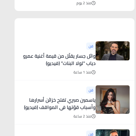
وتمكينهم
منذ 2 يوم
أخبار فنية
فن
وائل جسار يقلّل من قيمة أغنية عمرو
دياب "لولا البنات" (فيديو)
منذ 1 ساعة
فن
ياسمين صبري تفتح خزائن أسرارها
وأسباب قوّتها في المواقف (فيديو)
منذ 2 ساعة
فن