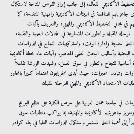
تخطيط الأكاديمي الفعّال، إلى جانب إبراز الفرص المتاحة لاستكمال
اهزيتهم للمنافسة في البيئات الأكاديمية والمهنية المتقدمة، كما
اتهم في مجالي التخطيط الأكاديمي والمهني، والتعريف بآليات
رحلة المقبلة والتطورات المتسارعة في المجالات العلمية والتقنية،
لتعلم الحديثة وإدارة الوقت، واستراتيجيات النجاح في الدراسات
ات البحثية وأساليب البحث العلمي المعاصر، وآليات بناء خطة أكاديمية
يزة أساسية للنجاح والتطور في سوق العمل، وشهدت الورشة تفاعلاً
ات وتبادل الخبرات، حيث أبدى الخريجون اهتماماً كبيراً بالمحاور
بات الاستعداد الأكاديمي والمهني للمرحلة المقبلة.
مات في جامعة عمان العربية على حرص الكلية على تنظيم البرامج
وتعزيز جاهزيتهم الأكاديمية والمهنية، بما يواكب متطلبات سوق
ً إلى أهمية التعلم المستمر واستكمال الدراسات العليا في بناء كوادر