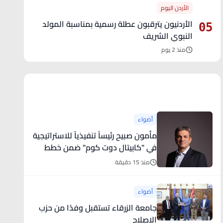
الأردن اليوم
الأردنيون يترقبون عطلة رسمية بمناسبة المولد
05
النبوي الشريف
منذ 2 يوم
آخر الأخبار
أضواء
مأمون صبيح رئيساً تنفيذياً للاستراتيجية
في "كابيتال دوت كوم" ضمن خطط
الشركة لمواصلة التوسع عالمياً في
منذ 15 دقيقة
أسواق جديدة
أضواء
جامعة الزرقاء تستقبل وفدًا من حزب
الإصلاح