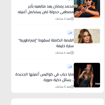
محمد رمضان يعِد متابعيه بأجر
مصطفى حدوتة لمَن يستكمل أغنيته
الجديدة
منذ 3 ساعات
فن
القصة الكاملة لسقوط "إمبراطورية"
سارة خليفة
منذ 4 ساعات
فن
مايا دياب في كواليس أغنيتها الجديدة
.. رسائل ذكية-صورة
منذ 5 ساعات