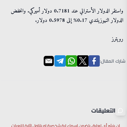
واستقر الدولار الأسترالي عند 0.7181 دولار أميركي. وانخفض
الدولار النيوزيلندي 0.17% إلى 0.5978 دولار.
رويترز
شارك المقال:
التعليقات
لن ينشر أي تعليق يتضمن اسماء اية شخصية او يتناول اثارة للنعرات