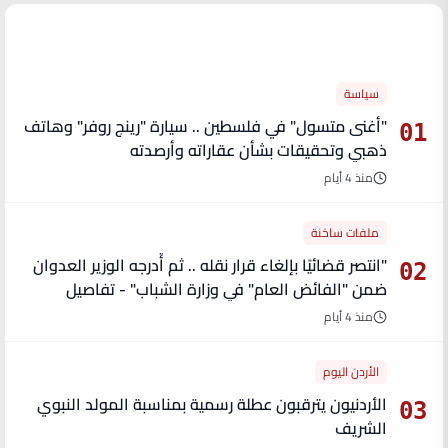
الأكثر قراءة
سياسة
"أغنى متسول" في فلسطين .. سيارة "رينج روفر" وهاتف
01
ذهبي وتحقيقات بشأن عقاراته وأرصدته
منذ 4 أيام
ملفات ساخنة
"انتصر قضائيًا بإلغاء قرار نقله .. ثم أُدرجه الوزير العدوان
02
ضمن "الفائض العام" في وزارة الشباب" - تفاصيل
منذ 4 أيام
الأردن اليوم
الأردنيون يترقبون عطلة رسمية بمناسبة المولد النبوي
03
الشريف