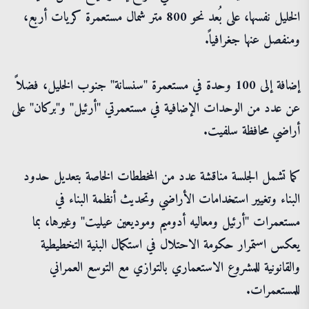
الخليل نفسها، على بُعد نحو 800 متر شمال مستعمرة كريات أربع،
ومنفصل عنها جغرافياً.
إضافة إلى 100 وحدة في مستعمرة "سنسانة" جنوب الخليل، فضلاً
عن عدد من الوحدات الإضافية في مستعمرتي "أرئيل" و"بركان" على
أراضي محافظة سلفيت.
كما تشمل الجلسة مناقشة عدد من المخططات الخاصة بتعديل حدود
البناء وتغيير استخدامات الأراضي وتحديث أنظمة البناء في
مستعمرات "أرئيل ومعاليه أدوميم وموديعين عيليت" وغيرها، بما
يعكس استمرار حكومة الاحتلال في استكمال البنية التخطيطية
والقانونية للمشروع الاستعماري بالتوازي مع التوسع العمراني
للمستعمرات.