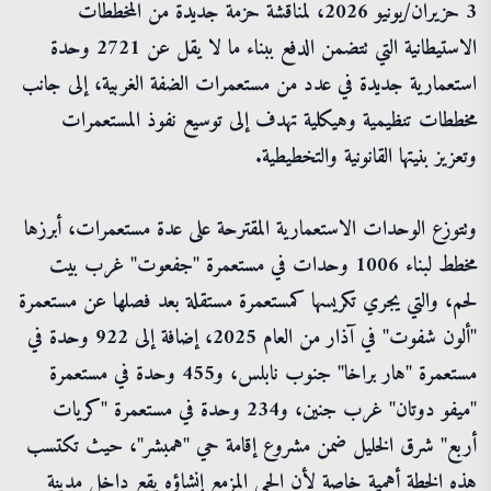
3 حزيران/يونيو 2026، لمناقشة حزمة جديدة من المخططات
الاستيطانية التي تتضمن الدفع ببناء ما لا يقل عن 2721 وحدة
استعمارية جديدة في عدد من مستعمرات الضفة الغربية، إلى جانب
مخططات تنظيمية وهيكلية تهدف إلى توسيع نفوذ المستعمرات
وتعزيز بنيتها القانونية والتخطيطية.
وتتوزع الوحدات الاستعمارية المقترحة على عدة مستعمرات، أبرزها
مخطط لبناء 1006 وحدات في مستعمرة "جفعوت" غرب بيت
لحم، والتي يجري تكريسها كمستعمرة مستقلة بعد فصلها عن مستعمرة
"ألون شفوت" في آذار من العام 2025، إضافة إلى 922 وحدة في
مستعمرة "هار براخا" جنوب نابلس، و455 وحدة في مستعمرة
"ميفو دوتان" غرب جنين، و234 وحدة في مستعمرة "كريات
أربع" شرق الخليل ضمن مشروع إقامة حي "همبشر"، حيث تكتسب
هذه الخطة أهمية خاصة لأن الحي المزمع إنشاؤه يقع داخل مدينة