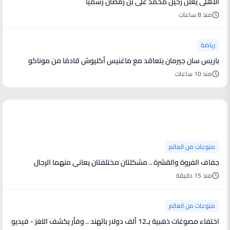
الأهلى يعلن رحيل محمد على بن رمضان رسمياً
منذ 8 ساعات
رياضة
باريس سان جيرمان يتعاقد مع ماغنيس أكليوش قادمًا من موناكو
منذ 10 ساعات
منوعات من العالم
منوعات من العالم
جفاف الفروة والقشرة .. مشكلتان مختلفتان يعاني منهما الرجال
منذ 15 دقيقة
منوعات من العالم
اختفاء مصوغات ذهبية بـ12 ألف دولار بالهند .. وفأر يكشف اللغز - فيديو