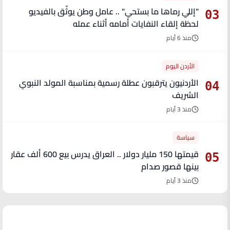
"إللي رماها ما بستحي" .. عامل وطن يوثّق بالفيديو
03
لحظة إلقاء النفايات أمامه أثناء عمله
منذ 6 أيام
الأردن اليوم
الأردنيون يترقبون عطلة رسمية بمناسبة المولد النبوي
04
الشريف
منذ 3 أيام
سياسة
قيمتها 150 مليار دولار .. العراق يدرس بيع 600 ألف عقار
05
بينها قصور صدام
منذ 3 أيام
آخر الأخبار