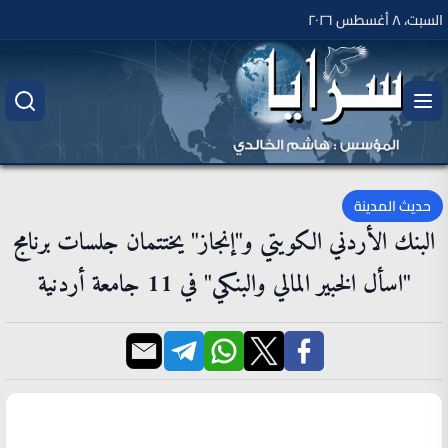
السبت، ٨ أغسطس ٢٠٢٦
حديث المدينة
البنك الأردني الكويتي و"إنجاز" يختتمان جلسات برنامج
"اسأل الخبير المالي والبنكي" في 11 جامعة أردنية