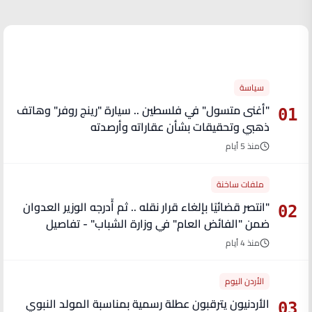
الأكثر قراءة
سياسة
"أغنى متسول" في فلسطين .. سيارة "رينج روفر" وهاتف
01
ذهبي وتحقيقات بشأن عقاراته وأرصدته
منذ 5 أيام
ملفات ساخنة
"انتصر قضائيًا بإلغاء قرار نقله .. ثم أُدرجه الوزير العدوان
02
ضمن "الفائض العام" في وزارة الشباب" - تفاصيل
منذ 4 أيام
الأردن اليوم
الأردنيون يترقبون عطلة رسمية بمناسبة المولد النبوي
03