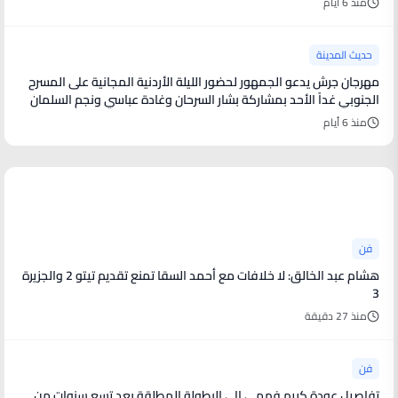
منذ 6 أيام
حديث المدينة
مهرجان جرش يدعو الجمهور لحضور الليلة الأردنية المجانية على المسرح
الجنوبي غداً الأحد بمشاركة بشار السرحان وغادة عباسي ونجم السلمان
منذ 6 أيام
أخبار فنية
فن
هشام عبد الخالق: لا خلافات مع أحمد السقا تمنع تقديم تيتو 2 والجزيرة
3
منذ 27 دقيقة
فن
تفاصيل عودة كريم فهمي الى البطولة المطلقة بعد تسع سنوات من