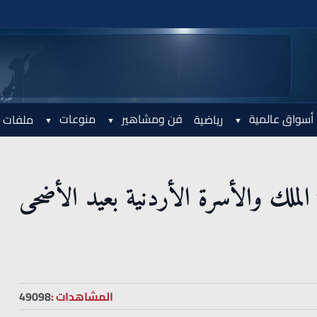
أسواق عالمية
فن ومشاهير
منوعات
رياضية
ملفات 
 الملك والأسرة الأردنية بعيد الأضحى
المشاهدات :
49098