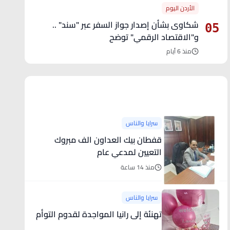
الأردن اليوم
شكاوى بشأن إصدار جواز السفر عبر "سند" ..
05
و"الاقتصاد الرقمي" توضح
منذ 6 أيام
آخر الأخبار
سرايا والناس
قفطان بيك العداون الف مبروك
التعيين لمدعي عام
منذ 14 ساعة
سرايا والناس
تهنئة إلى رانيا المواجدة لقدوم التوأم