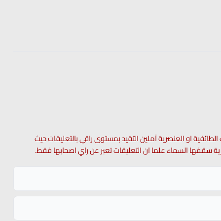
 الطائفية او العنصرية آملين التقيد بمستوى راقي بالتعليقات حيث
 حرية سقفها السماء علما ان التعليقات تعبر عن راي اصحابها فقط.