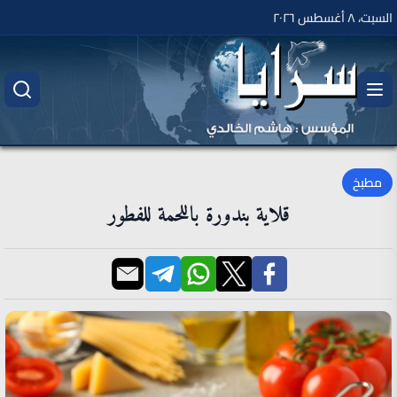
السبت، ٨ أغسطس ٢٠٢٦
مطبخ
قلاية بندورة باللحمة للفطور