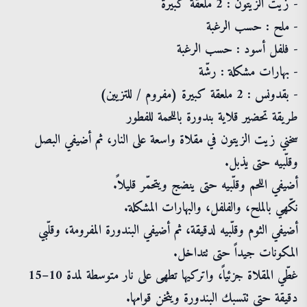
- زيت الزيتون : 2 ملعقة كبيرة
- ملح : حسب الرغبة
- فلفل أسود : حسب الرغبة
- بهارات مشكلة : رشّة
- بقدونس : 2 ملعقة كبيرة (مفروم / للتزيين)
طريقة تحضير قلاية بندورة باللحمة للفطور
سخني زيت الزيتون في مقلاة واسعة على النار، ثم أضيفي البصل
وقلّبيه حتى يذبل.
أضيفي اللحم وقلّبيه حتى ينضج ويتحمّر قليلاً.
نكّهي بالملح، والفلفل، والبهارات المشكلة.
أضيفي الثوم وقلّبيه لدقيقة، ثم أضيفي البندورة المفرومة، وقلّبي
المكونات جيداً حتى تتداخل.
غطّي المقلاة جزئياً، واتركيها تطهى على نار متوسطة لمدة 10–15
دقيقة حتى تتسبك البندورة ويثخن قوامها.