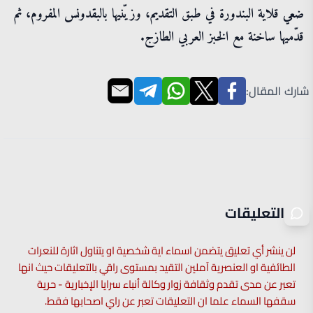
ضعي قلاية البندورة في طبق التقديم، وزيّنيها بالبقدونس المفروم، ثم
قدّميها ساخنة مع الخبز العربي الطازج.
شارك المقال:
التعليقات
لن ينشر أي تعليق يتضمن اسماء اية شخصية او يتناول اثارة للنعرات
الطائفية او العنصرية آملين التقيد بمستوى راقي بالتعليقات حيث انها
تعبر عن مدى تقدم وثقافة زوار وكالة أنباء سرايا الإخبارية - حرية
سقفها السماء علما ان التعليقات تعبر عن راي اصحابها فقط.