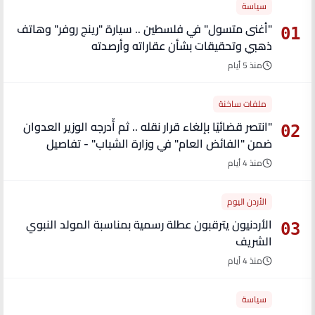
سياسة
"أغنى متسول" في فلسطين .. سيارة "رينج روفر" وهاتف
01
ذهبي وتحقيقات بشأن عقاراته وأرصدته
منذ 5 أيام
ملفات ساخنة
"انتصر قضائيًا بإلغاء قرار نقله .. ثم أُدرجه الوزير العدوان
02
ضمن "الفائض العام" في وزارة الشباب" - تفاصيل
منذ 4 أيام
الأردن اليوم
الأردنيون يترقبون عطلة رسمية بمناسبة المولد النبوي
03
الشريف
منذ 4 أيام
سياسة