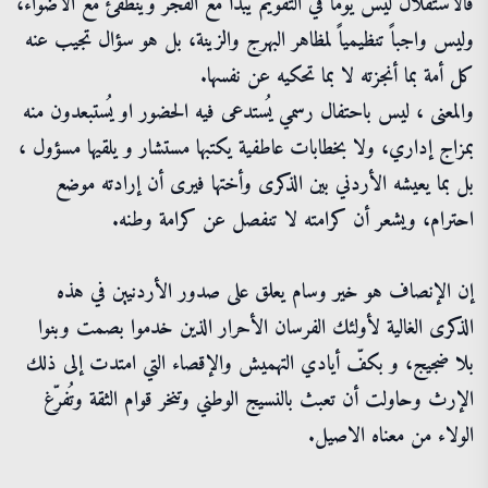
​فالاستقلال ليس يوماً في التقويم يبدأ مع الفجر وينطفئ مع الأضواء،
وليس واجباً تنظيمياً لمظاهر البهرج والزينة، بل هو سؤال تجيب عنه
كل أمة بما أنجزته لا بما تحكيه عن نفسها.
​والمعنى ، ليس باحتفال رسمي يُستدعى فيه الحضور او يُستبعدون منه
بمزاج إداري، ولا بخطابات عاطفية يكتبها مستشار و يلقيها مسؤول ،
بل بما يعيشه الأردني بين الذكرى وأختها فيرى أن إرادته موضع
احترام، ويشعر أن كرامته لا تنفصل عن كرامة وطنه.
إن الإنصاف هو خير وسام يعلق على صدور الأردنيين في هذه
الذكرى الغالية لأولئك الفرسان الأحرار الذين خدموا بصمت وبنوا
بلا ضجيج، و بكفّ أيادي التهميش والإقصاء التي امتدت إلى ذلك
الإرث وحاولت أن تعبث بالنسيج الوطني وتنخر قوام الثقة وتُفرّغ
الولاء من معناه الاصيل.