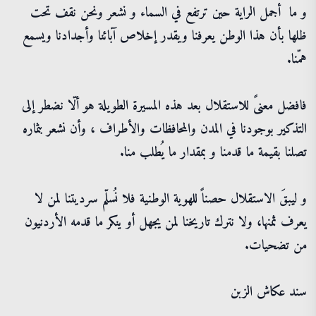
و ما ​ أجمل الراية حين ترتفع في السماء و نشعر ونحن نقف تحت
ظلها بأن هذا الوطن يعرفنا ويقدر إخلاص آبائنا وأجدادنا ويسمع
همّنا.
​فافضل معنىً للاستقلال بعد هذه المسيرة الطويلة هو ألّا نضطر إلى
التذكير بوجودنا في المدن والمحافظات والأطراف ، وأن نشعر بثماره
تصلنا بقيمة ما قدمنا و بمقدار ما يُطلب منا.
​و ليبقَ الاستقلال حصناً للهوية الوطنية فلا نُسلّم سرديتنا لمن لا
يعرف ثمنها، ولا نترك تاريخنا لمن يجهل أو ينكر ما قدمه الأردنيون
من تضحيات.
سند عكاش الزبن