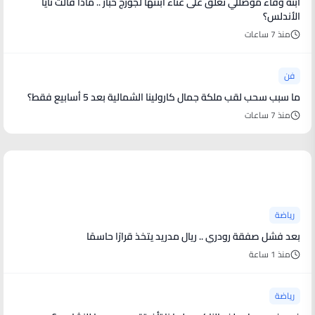
ابنة وفاء موصللي تعلّق على غناء ابنتها لجورج خباز .. ماذا قالت نايا
الأندلس؟
منذ 7 ساعات
فن
ما سبب سحب لقب ملكة جمال كارولينا الشمالية بعد 5 أسابيع فقط؟
منذ 7 ساعات
أخبار رياضية
رياضة
بعد فشل صفقة رودري .. ريال مدريد يتخذ قرارًا حاسمًا
منذ 1 ساعة
رياضة