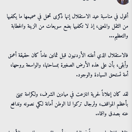
​أقول في مناسبة عيد الاستقلال إنها ذكرى تحمل في صميمها ما يكفيها
من الثقل والمعنى، إذ لا تكفيها بضع سويعات من الزينة والخطابة
والتعظيم...
​فالاستقلال الذي أعلنه الأردنيون قبل ثمانين عاماً كان حقيقة أعمق
وأبقى، بأن على هذه الأرض الصغيرة بمساحتها، والواسعة بروحها،
أمة تستحق السيادة والوجود.
​لقد كان إعلاناً لحرية انتزعت في ميادين الشرف، ولكرامة تبنىٰ
بأعظم المواقف، ولرجال تركوا لنا الوطن أمانة لكي نصونه وندافع
عنه بصدق وانتماء.