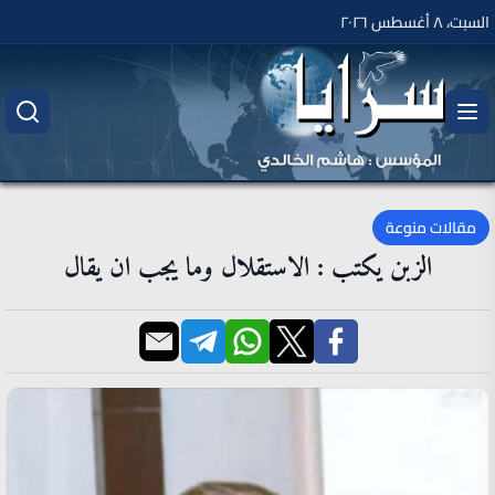
السبت، ٨ أغسطس ٢٠٢٦
مقالات منوعة
الزبن يكتب : الاستقلال وما يجب ان يقال