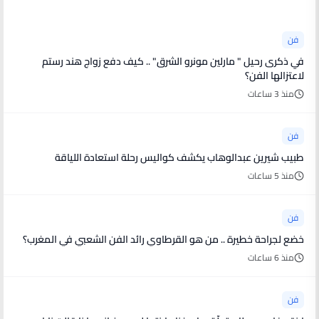
فن
في ذكرى رحيل " مارلين مونرو الشرق" .. كيف دفع زواج هند رستم
لاعتزالها الفن؟
منذ 3 ساعات
فن
طبيب شيرين عبدالوهاب يكشف كواليس رحلة استعادة اللياقة
منذ 5 ساعات
فن
خضع لجراحة خطيرة .. من هو القرطاوي رائد الفن الشعبي في المغرب؟
منذ 6 ساعات
فن