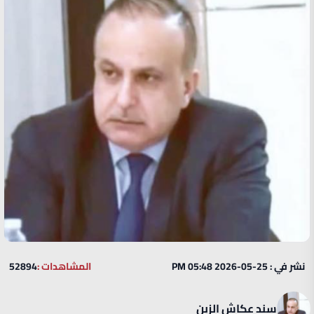
نشر في : 25-05-2026 05:48 PM
المشاهدات :
52894
سند عكاش الزبن