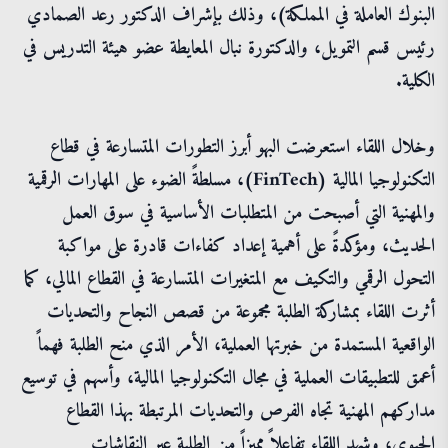
البنوك العاملة في المملكة)، وذلك بإشراف الدكتور رعد الصمادي
رئيس قسم التمويل، والدكتورة نبال المعايطة عضو هيئة التدريس في
الكلية.
وخلال اللقاء استعرضت البهو أبرز التطورات المتسارعة في قطاع
التكنولوجيا المالية (FinTech)، مسلطةً الضوء على المهارات الرقمية
والمهنية التي أصبحت من المتطلبات الأساسية في سوق العمل
الحديث، ومؤكدةً على أهمية إعداد كفاءات قادرة على مواكبة
التحول الرقمي والتكيف مع المتغيرات المتسارعة في القطاع المالي، كما
أثرت اللقاء بمشاركة الطلبة مجموعة من قصص النجاح والتحديات
الواقعية المستمدة من خبرتها العملية، الأمر الذي منح الطلبة فهماً
أعمق للتطبيقات العملية في مجال التكنولوجيا المالية، وأسهم في توسيع
مداركهم المهنية تجاه الفرص والتحديات المرتبطة بهذا القطاع
الحيوي، وشهد اللقاء تفاعلاً مميزاً من الطلبة عبر النقاشات