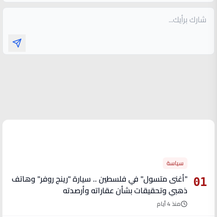
الأكثر قراءة
سياسة
"أغنى متسول" في فلسطين .. سيارة "رينج روفر" وهاتف
01
ذهبي وتحقيقات بشأن عقاراته وأرصدته
منذ 4 أيام