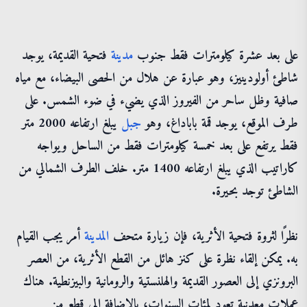
على بعد عشرة كيلومترات فقط جنوب
مدينة
فتحية القديمة، يوجد
شاطئ أولودينيز، وهو عبارة عن هلال من الحصى البيضاء، مع مياه
صافية وظل ساحر من الفيروز الذي يضيء في ضوء الشمس. على
طرف الموقع، يوجد قمة باباداغ، وهو
جبل
يبلغ ارتفاعه 2000 متر
فقط يرتفع على بعد خمسة كيلومترات فقط من الساحل ويواجه
كاراتيب الذي يبلغ ارتفاعه 1400 متر. خلف الطرف الشمالي من
الشاطئ توجد بحيرة.
نظرًا لثروة فتحية الأثرية، فإن زيارة متحف
المدينة
أمر يجب القيام
به. يمكن إلقاء نظرة على كنز هائل من القطع الأثرية، من العصر
البرونزي إلى العصور القديمة والهلنستية والرومانية والبيزنطية. هناك
عملات معدنية تعود لمئات السنوات، بالإضافة إلى قطع من