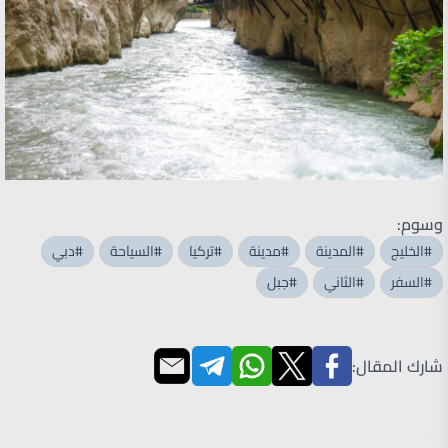
وسوم:
#الخليج
#المدينة
#مدينة
#تركيا
#السياحة
#دبي
#السفر
#الثاني
#جبل
شارك المقال: