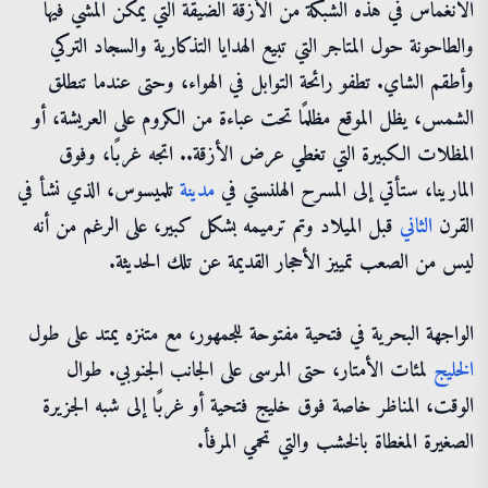
الانغماس في هذه الشبكة من الأزقة الضيقة التي يمكن المشي فيها
والطاحونة حول المتاجر التي تبيع الهدايا التذكارية والسجاد التركي
وأطقم الشاي. تطفو رائحة التوابل في الهواء، وحتى عندما تنطلق
الشمس، يظل الموقع مظلمًا تحت عباءة من الكروم على العريشة، أو
المظلات الكبيرة التي تغطي عرض الأزقة.. اتجه غربًا، وفوق
المارينا، ستأتي إلى المسرح الهلنستي في
مدينة
تلميسوس، الذي نشأ في
القرن
الثاني
قبل الميلاد وتم ترميمه بشكل كبير، على الرغم من أنه
ليس من الصعب تمييز الأحجار القديمة عن تلك الحديثة.
الواجهة البحرية في فتحية مفتوحة للجمهور، مع متنزه يمتد على طول
الخليج
لمئات الأمتار، حتى المرسى على الجانب الجنوبي. طوال
الوقت، المناظر خاصة فوق خليج فتحية أو غربًا إلى شبه الجزيرة
الصغيرة المغطاة بالخشب والتي تحمي المرفأ.