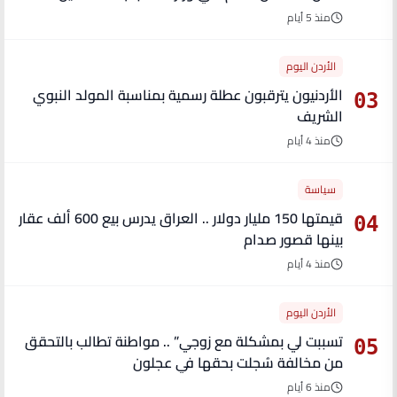
منذ 5 أيام
الأردن اليوم
الأردنيون يترقبون عطلة رسمية بمناسبة المولد النبوي
03
الشريف
منذ 4 أيام
سياسة
قيمتها 150 مليار دولار .. العراق يدرس بيع 600 ألف عقار
04
بينها قصور صدام
منذ 4 أيام
الأردن اليوم
تسببت لي بمشكلة مع زوجي” .. مواطنة تطالب بالتحقق
05
من مخالفة سُجلت بحقها في عجلون
منذ 6 أيام