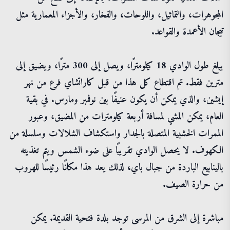
المجوهرات، والتماثيل، واللوحات، والفخار، والأجزاء المعمارية مثل
تيجان الأعمدة والقواعد.
يبلغ طول الوادي 18 كيلومترًا، ويصل إلى 300 مترًا، ويضيق إلى
مترين فقط. تم اقتطاع كل هذا من قبل كاراتشاي فرع من نهر
إيشين، والذي يمكن أن يكون عنيفًا بين نوفمبر ومارس. في بقية
العام، يمكن المشي لمسافة أربعة كيلومترات من المضيق، وعبور
الممرات الخشبية المتصلة بالجدار واستكشاف الشلالات وسلسلة من
الكهوف. لا يحصل الوادي تقريبًا على ضوء الشمس ويتم تغذيته
بالينابيع الباردة من جبال باي، لذلك يعد هذا مكانًا رئيسًا للهروب
من حرارة الصيف.
مباشرة إلى الشرق من المرسى توجد بلدة فتحية القديمة. يمكن