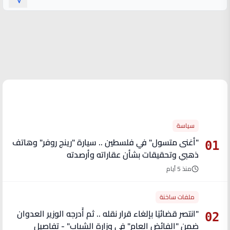
الأكثر قراءة
سياسة
"أغنى متسول" في فلسطين .. سيارة "رينج روفر" وهاتف
01
ذهبي وتحقيقات بشأن عقاراته وأرصدته
منذ 5 أيام
ملفات ساخنة
"انتصر قضائيًا بإلغاء قرار نقله .. ثم أُدرجه الوزير العدوان
02
ضمن "الفائض العام" في وزارة الشباب" - تفاصيل