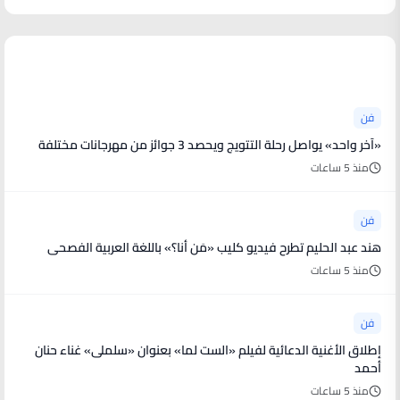
أخبار فنية
فن
«آخر واحد» يواصل رحلة التتويج ويحصد 3 جوائز من مهرجانات مختلفة
منذ 5 ساعات
فن
هند عبد الحليم تطرح فيديو كليب «مَن أنا؟» باللغة العربية الفصحى
منذ 5 ساعات
فن
إطلاق الأغنية الدعائية لفيلم «الست لما» بعنوان «سلملى» غناء حنان
أحمد
منذ 5 ساعات