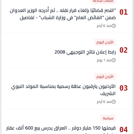
ملفات ساخنة
"انتصر قضائيًا بإلغاء قرار نقله .. ثم أُدرجه الوزير العدوان
01
ضمن "الفائض العام" في وزارة الشباب" - تفاصيل
منذ 6 أيام
الأردن اليوم
02
رابط إعلان نتائج التوجيهي 2008
منذ 1 يوم
الأردن اليوم
الأردنيون يترقبون عطلة رسمية بمناسبة المولد النبوي
03
الشريف
منذ 6 أيام
سياسة
قيمتها 150 مليار دولار .. العراق يدرس بيع 600 ألف عقار
04