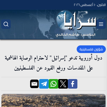
الاثنين، ١٠ أغسطس ٢٠٢٦
شؤون فلسطينية
دول أوروبية تدعو "إسرائيل" لاحترام الوصاية الهاشمية
على المقدسات ورفع القيود عن الفلسطينيين