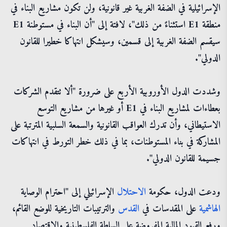
الإسرائيلية في الضفة الغربية غير قانونية، ولن تكون مشاريع البناء في
منطقة E1 استثناءً من ذلك"، لافتة إلى "أن البناء في مستوطنة E1
سيقسم الضفة الغربية إلى قسمين، وسيشكل انتهاكا خطيرا للقانون
الدولي".
وشددت الدول الأوروبية الأربع على ضرورة "ألا تتقدم الشركات
بعطاءات لمشاريع البناء في E1 أو غيرها من مشاريع التوسع
الاستيطاني، وأن تدرك العواقب القانونية والسمعة السلبية المترتبة على
المشاركة في بناء المستوطنات، بما في ذلك خطر التورط في انتهاكات
جسيمة للقانون الدولي".
ودعت الدول، حكومة
الاحتلال
الإسرائيلي إلى "احترام الوصاية
الهاشمية
على المقدسات في
القدس
والترتيبات التاريخية للوضع القائم،
ورفع القيود المالية المفروضة على السلطة الفلسطينية والاقتصاد