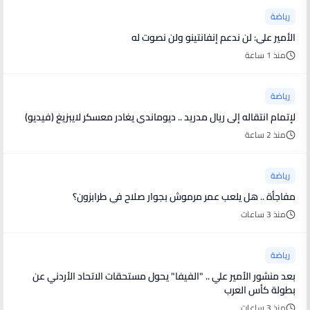
رياضة
الأمير علي: لن ندعم إنفانتينو ولن نصوت له
منذ 1 ساعة
رياضة
لإتمام انتقاله إلى ريال مدريد .. ديوماندي يغادر معسكر لايبزيغ (فيديو)
منذ 2 ساعة
رياضة
مفاجأة .. هل يلعب عمر مرموش بجوار صلاح في طرابزون؟
منذ 3 ساعات
رياضة
بعد منشور الأمير علي .. "الفيفا" يحول مستحقات الاتحاد الأردني عن
بطولة كأس العرب
منذ 3 ساعات