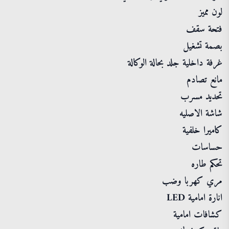
لون مميز
فتحة سقف
بصمة تشغيل
غرفة داخلية جلد بحالة الوكالة
مانع تصادم
تحديد مسرب
شاشة الاصليه
كاميرا خلفية
حساسات
تحكم طاره
مري كهربا وضب
انارة امامية LED
كشافات امامية