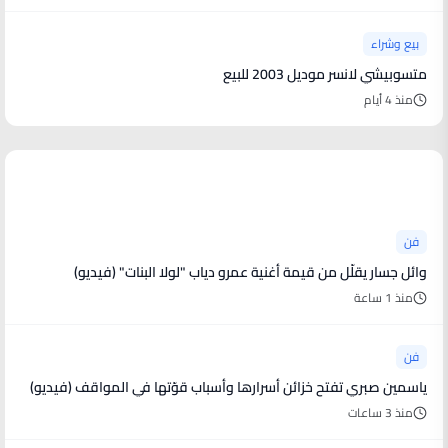
بيع وشراء
متسوبيشي لانسر موديل 2003 للبيع
منذ 4 أيام
أخبار فنية
فن
وائل جسار يقلّل من قيمة أغنية عمرو دياب "لولا البنات" (فيديو)
منذ 1 ساعة
فن
ياسمين صبري تفتح خزائن أسرارها وأسباب قوّتها في المواقف (فيديو)
منذ 3 ساعات