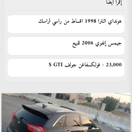
إقرأ ايضاَ
هونداي النترا 1998 اقساط من راسي لراسك
جيمس إنفوي 2006 للبيع
23,000 - فولكسفاغن جولف ⁦GTI⁩ ⁦S⁩