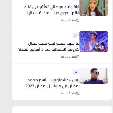
ابنة وفاء موصللي تعلّق على غناء
ابنتها لجورج خباز .. ماذا قالت نايا
الأندلس؟
منذ 2 ساعة
فن
ما سبب سحب لقب ملكة جمال
كارولينا الشمالية بعد 5 أسابيع فقط؟
منذ 2 ساعة
فن
ليس «عشماوي» .. اسم محمد
رمضان في مسلسل رمضان 2027
منذ 2 ساعة