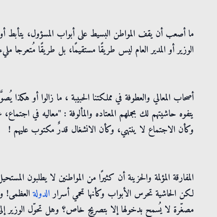
ما أصعب أن يقف المواطن البسيط على أبواب المسؤول، يتأبط أوراقه
الوزير أو المدير العام ليس طريقًا مستقيمًا، بل طريقًا مُتعرجا مل
أصحاب المعالي والعطوفة في مملكتنا الحبيبة ، ما زالوا أو هكذا يُصو
يتفوه حاشيتهم لك بجملهم المعتاده والمألوفة : "معاليه في اجتماع،
وكأن الاجتماع لا ينتهي، وكأن الانشغال قدرٌ مكتوب عليهم !
المفارقة المؤلمة والحزينة أن كثيرًا من المواطنين لا يطلبون المست
لكن الحاشية تحرس الأبواب وكأنها تحمي أسرار
الدولة
العظمى! وف
مصغّرة لا يُسمح بدخولها إلا بتصريحٍ خاص؟ وهل تحوّل الوزير إلى