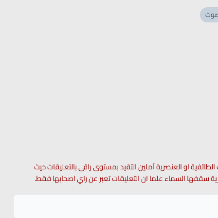
وت
 الطائفية او العنصرية آملين التقيد بمستوى راقي بالتعليقات حيث
 حرية سقفها السماء علما ان التعليقات تعبر عن راي اصحابها فقط.