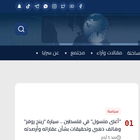
مقالات وآراء
مجتمع
عن سرايا
ساخنة
الأكثر قراءة
سياسة
"أغنى متسول" في فلسطين .. سيارة "رينج روفر"
01
وهاتف ذهبي وتحقيقات بشأن عقاراته وأرصدته
منذ 5 أيام