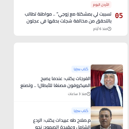
الأردن اليوم
تسببت لي بمشكلة مع زوجي” .. مواطنة تطالب
05
بالتحقق من مخالفة سُجلت بحقها في عجلون
منذ 6 أيام
آخر الأخبار
كُتاب سرايا
الفرجات يكتب: عندما يصبح
الميكروفون مصنعًا للأبطال! .. وتصنع
الميديا ابطالًا من ورق
منذ 3 ساعات
كُتاب سرايا
م.صلاح طه عبيدات يكتب: الردع
الشامل وعقيدة الصمود: نحو