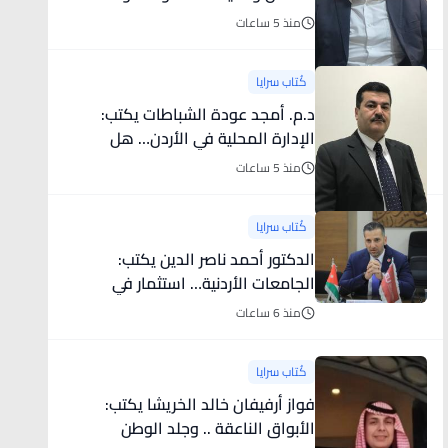
استراتيجية أردنية متكاملة لمواجهة
منذ 5 ساعات
التحديات المصيرية
كُتاب سرايا
د.م. أمجد عودة الشباطات يكتب:
الإدارة المحلية في الأردن… هل
نناقش المشكلة الحقيقية؟
منذ 5 ساعات
كُتاب سرايا
الدكتور أحمد ناصر الدين يكتب:
الجامعات الأردنية… استثمار في
الإنسان وصناعة المستقبل
منذ 6 ساعات
كُتاب سرايا
فواز أرفيفان خالد الخريشا يكتب:
الأبواق الناعقة .. وجلد الوطن