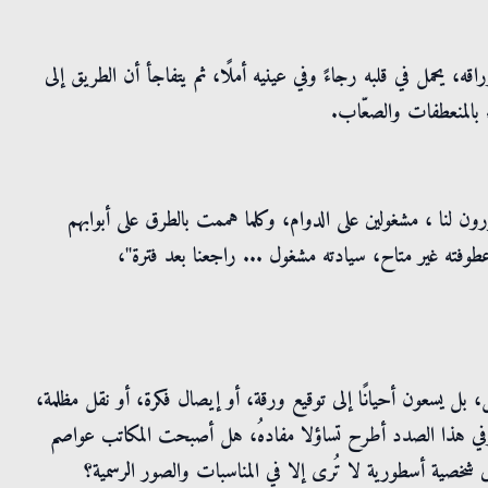
، يحمل في قلبه رجاءً وفي عينيه أملًا، ثم يتفاجأ أن الطريق إلى
يء بالمنعطفات والصعّاب.
َّرون لنا ، مشغولين على الدوام، وكلما هممت بالطرق على أبوابهم
 عطوفته غير متاح، سيادته مشغول ... راجعنا بعد فترة"،
حيل، بل يسعون أحيانًا إلى توقيع ورقة، أو إيصال فكرة، أو نقل مظلمة،
ي هذا الصدد أطرح تساؤلا مفادهُ، هل أصبحت المكاتب عواصم
 شخصية أسطورية لا تُرى إلا في المناسبات والصور الرسمية؟