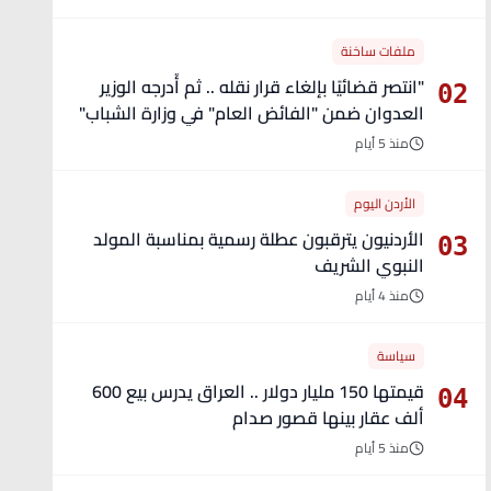
ملفات ساخنة
"انتصر قضائيًا بإلغاء قرار نقله .. ثم أُدرجه الوزير
02
العدوان ضمن "الفائض العام" في وزارة الشباب"
- تفاصيل
منذ 5 أيام
الأردن اليوم
الأردنيون يترقبون عطلة رسمية بمناسبة المولد
03
النبوي الشريف
منذ 4 أيام
سياسة
قيمتها 150 مليار دولار .. العراق يدرس بيع 600
04
ألف عقار بينها قصور صدام
منذ 5 أيام