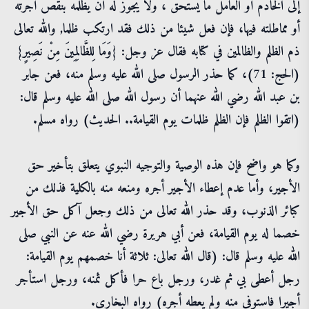
إلى الخادم أو العامل ما يستحق ، ولا يجوز له أن يظلمه بنقص أجرته
أو مماطلته فيها، فإن فعل شيئا من ذلك فقد ارتكب ظلما, والله تعالى
ذم الظلم والظالمين في كتابه فقال عز وجل: {وَمَا لِلظَّالِمِينَ مِنْ نَصِيرٍ}
(الحج: 71)، كما حذر الرسول صلى الله عليه وسلم منه، فعن جابر
بن عبد الله رضي الله عنهما أن رسول الله صلى الله عليه وسلم قال:
(اتقوا الظلم فإن الظلم ظلمات يوم القيامة.. الحديث) رواه مسلم.
وكما هو واضح فإن هذه الوصية والتوجيه النبوي يتعلق بتأخير حق
الأجير، وأما عدم إعطاء الأجير أجره ومنعه منه بالكلية فذلك من
كبائر الذنوب، وقد حذر الله تعالى من ذلك وجعل آكل حق الأجير
خصما له يوم القيامة، فعن أبي هريرة رضي الله عنه عن النبي صلى
الله عليه وسلم قال: (قال الله تعالى: ثلاثة أنا خصمهم يوم القيامة:
رجل أعطى بي ثم غدر، ورجل باع حرا فأكل ثمنه، ورجل استأجر
أجيرا فاستوفى منه ولم يعطه أجره) رواه البخاري.