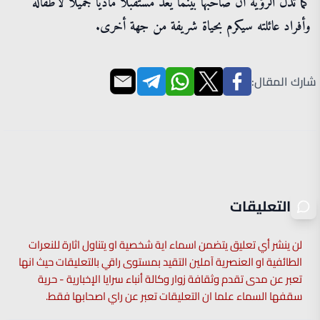
كما تدل الرؤية أن صاحبها بينما يعد مستقبلا ماديا جميلا لأطفاله
وأفراد عائلته سيكرم بحياة شريفة من جهة أخرى.
شارك المقال:
التعليقات
لن ينشر أي تعليق يتضمن اسماء اية شخصية او يتناول اثارة للنعرات
الطائفية او العنصرية آملين التقيد بمستوى راقي بالتعليقات حيث انها
تعبر عن مدى تقدم وثقافة زوار وكالة أنباء سرايا الإخبارية - حرية
سقفها السماء علما ان التعليقات تعبر عن راي اصحابها فقط.