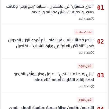
"أغنى متسول" في فلسطين .. سيارة "رينج روفر" وهاتف
01
ذهبي وتحقيقات بشأن عقاراته وأرصدته
منذ 4 أيام
ملفات ساخنة
"انتصر قضائيًا بإلغاء قرار نقله .. ثم أُدرجه الوزير العدوان
02
ضمن "الفائض العام" في وزارة الشباب" - تفاصيل
منذ 3 أيام
الأردن اليوم
"إللي رماها ما بستحي" .. عامل وطن يوثّق بالفيديو
03
لحظة إلقاء النفايات أمامه أثناء عمله
منذ 6 أيام
الأردن اليوم
الأردنيون يترقبون عطلة رسمية بمناسبة المولد النبوي