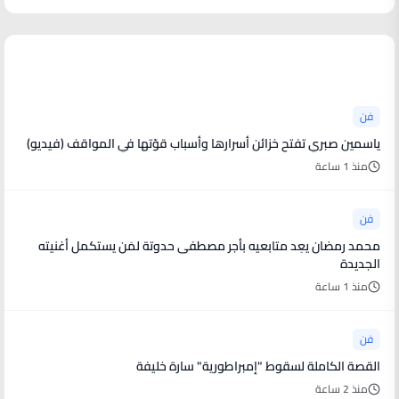
آخر الأخبار
فن
ياسمين صبري تفتح خزائن أسرارها وأسباب قوّتها في المواقف (فيديو)
منذ 1 ساعة
فن
محمد رمضان يعِد متابعيه بأجر مصطفى حدوتة لمَن يستكمل أغنيته
الجديدة
منذ 1 ساعة
فن
القصة الكاملة لسقوط "إمبراطورية" سارة خليفة
منذ 2 ساعة