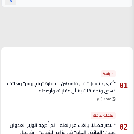
الأكثر قراءة
سياسة
"أغنى متسول" في فلسطين .. سيارة "رينج روفر" وهاتف
01
ذهبي وتحقيقات بشأن عقاراته وأرصدته
منذ 3 أيام
ملفات ساخنة
"انتصر قضائيًا بإلغاء قرار نقله .. ثم أُدرجه الوزير العدوان
02
ضمن "الفائض العام" في وزارة الشباب" - تفاصيل